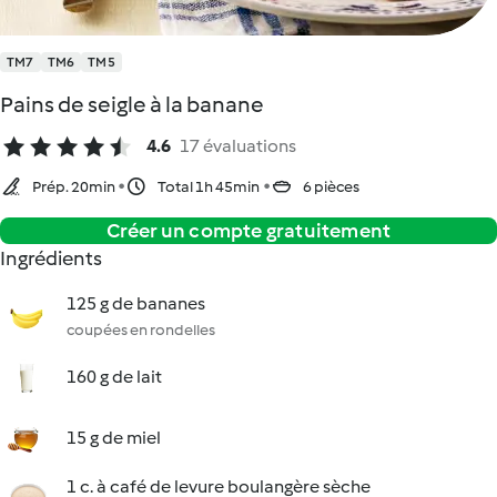
TM7
TM6
TM5
Pains de seigle à la banane
4.6
17 évaluations
Prép. 20min
Total 1h 45min
6 pièces
Créer un compte gratuitement
Ingrédients
125 g de bananes
coupées en rondelles
160 g de lait
15 g de miel
1 c. à café de levure boulangère sèche