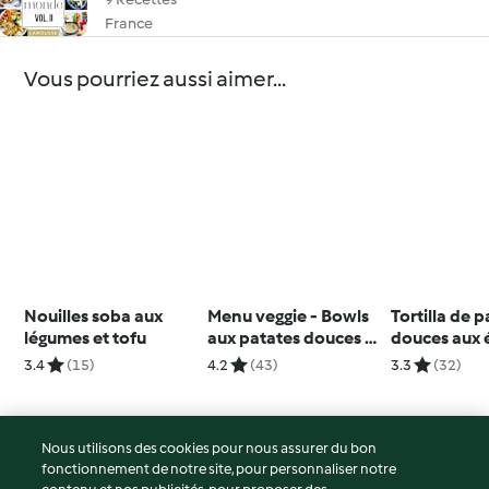
France
Vous pourriez aussi aimer...
Nouilles soba aux
Menu veggie - Bowls
Tortilla de 
légumes et tofu
aux patates douces et
douces aux 
sauce au tahini
3.4
(15)
4.2
(43)
3.3
(32)
Nous utilisons des cookies pour nous assurer du bon
fonctionnement de notre site, pour personnaliser notre
© Copyright 2026