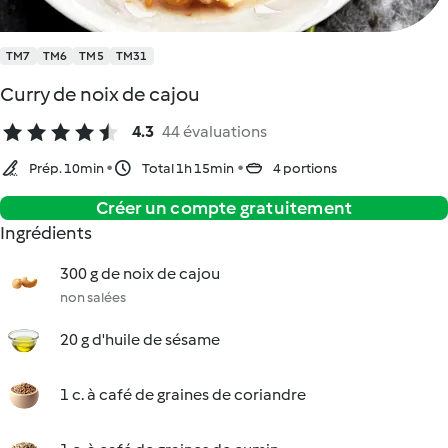
TM7
TM6
TM5
TM31
Curry de noix de cajou
4.3
44 évaluations
Prép. 10min
Total 1h 15min
4 portions
Créer un compte gratuitement
Ingrédients
300 g de noix de cajou
non salées
20 g d'huile de sésame
1 c. à café de graines de coriandre