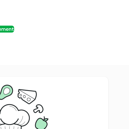
tement