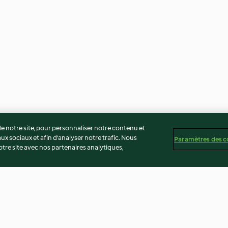
 notre site, pour personnaliser notre contenu et
ux sociaux et afin d’analyser notre trafic. Nous
Paramètres des c
re site avec nos partenaires analytiques,