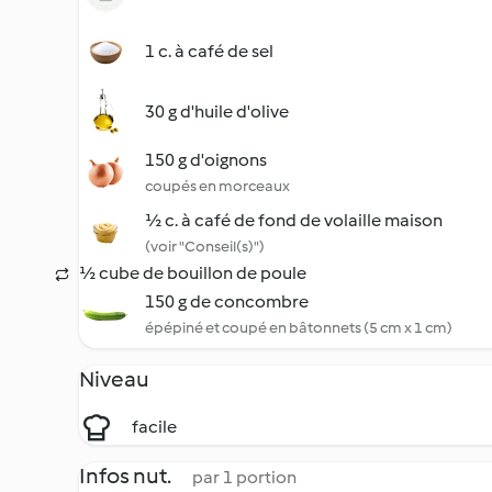
1 c. à café de sel
30 g d'huile d'olive
150 g d'oignons
coupés en morceaux
½ c. à café de fond de volaille maison
(voir "Conseil(s)")
½ cube de bouillon de poule
150 g de concombre
épépiné et coupé en bâtonnets (5 cm x 1 cm)
Niveau
facile
Infos nut.
par 1 portion