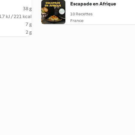
Escapade en Afrique
38 g
10 Recettes
.7 kJ / 221 kcal
France
7 g
2 g