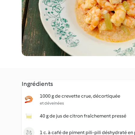
Ingrédients
1000 g de crevette crue, décortiquée
et déveinées
40 g de jus de citron fraîchement pressé
1 c. à café de piment pili-pili déshydraté e