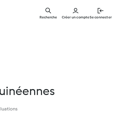
Skip
to
Recherche
Créer un compte
Se connecter
main
content
guinéennes
luations