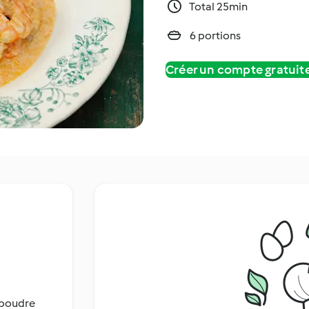
Total 25min
6 portions
Créer un compte gratui
n poudre