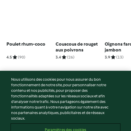
Poulet rhum-coco
Couscous de rouget
Oignons farc
aux poivrons
jambon
4.5
(90)
3.4
(26)
3.9
(13)
Nous utilisons des cookies pour nous assurer du bon
fonctionnement de notre site, pour personnaliser notre
© Copyright 2026
contenu et nos publicités, pour proposer des
fonctionnalités adaptées sur les réseaux sociaux et afin
Conditions d'utilisation
d’analyser notre trafic. Nous partageons également des
Politique de confidentialité
informations quant à votre navigation sur notre site avec
Non-responsabilité
nos partenaires analytiques, publicitaires et de réseaux
sociaux.
Mentions légales
Cookies
Paramètres des cookies