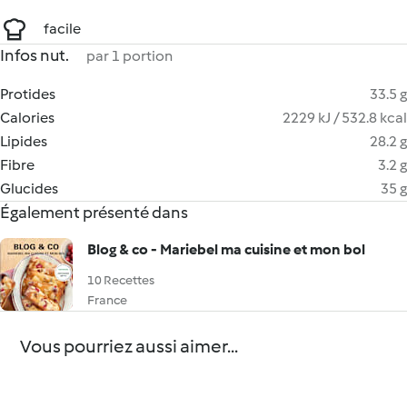
facile
Infos nut.
par 1 portion
Protides
33.5 g
Calories
2229 kJ / 532.8 kcal
Lipides
28.2 g
Fibre
3.2 g
Glucides
35 g
Également présenté dans
Blog & co - Mariebel ma cuisine et mon bol
10 Recettes
France
Vous pourriez aussi aimer...