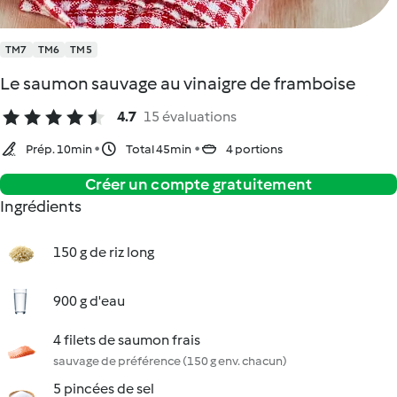
TM7
TM6
TM5
Le saumon sauvage au vinaigre de framboise
4.7
15 évaluations
Prép. 10min
Total 45min
4 portions
Créer un compte gratuitement
Ingrédients
150 g de riz long
900 g d'eau
4 filets de saumon frais
sauvage de préférence (150 g env. chacun)
5 pincées de sel