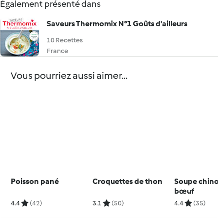
Également présenté dans
Saveurs Thermomix N°1 Goûts d'ailleurs
10 Recettes
France
Vous pourriez aussi aimer...
Poisson pané
Croquettes de thon
Soupe chino
bœuf
4.4
(42)
3.1
(50)
4.4
(35)