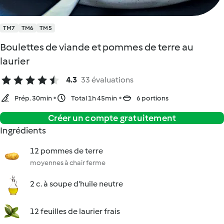
TM7
TM6
TM5
Boulettes de viande et pommes de terre au
laurier
4.3
33 évaluations
Prép. 30min
Total 1h 45min
6 portions
Créer un compte gratuitement
Ingrédients
12 pommes de terre
moyennes à chair ferme
2 c. à soupe d'huile neutre
12 feuilles de laurier frais