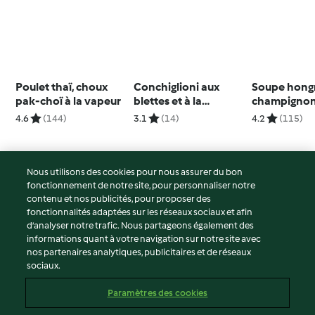
Poulet thaï, choux
Conchiglioni aux
Soupe hongr
pak-choï à la vapeur
blettes et à la
champigno
menthe, sauce au
4.6
(144)
3.1
(14)
4.2
(115)
tahini
Nous utilisons des cookies pour nous assurer du bon
fonctionnement de notre site, pour personnaliser notre
© Copyright 2026
contenu et nos publicités, pour proposer des
fonctionnalités adaptées sur les réseaux sociaux et afin
Conditions d'utilisation
d’analyser notre trafic. Nous partageons également des
Politique de confidentialité
informations quant à votre navigation sur notre site avec
Non-responsabilité
nos partenaires analytiques, publicitaires et de réseaux
sociaux.
Mentions légales
Cookies
Paramètres des cookies
Contenu du rapport