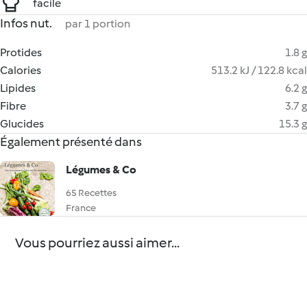
facile
Infos nut.
par 1 portion
Protides
1.8 g
Calories
513.2 kJ / 122.8 kcal
Lipides
6.2 g
Fibre
3.7 g
Glucides
15.3 g
Également présenté dans
Légumes & Co
65 Recettes
France
Vous pourriez aussi aimer...