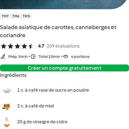
TM7
TM6
TM5
Salade asiatique de carottes, canneberges et
coriandre
4.7
209 évaluations
Prép. 5min
Total 10min
6 portions
Créer un compte gratuitement
Ingrédients
1 c. à café rase de sucre en poudre
2 c. à café de miel
20 g de vinaigre de cidre