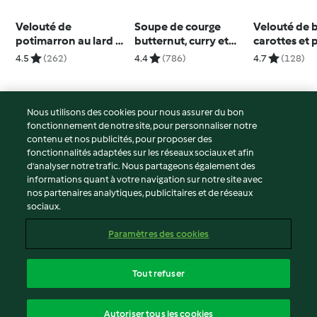
Velouté de
Soupe de courge
Velouté de b
potimarron au lard et
butternut, curry et
carottes et 
aux châtaignes
amandes
4.5
(262)
4.4
(786)
4.7
(128)
Nous utilisons des cookies pour nous assurer du bon
fonctionnement de notre site, pour personnaliser notre
© Copyright 2026
contenu et nos publicités, pour proposer des
fonctionnalités adaptées sur les réseaux sociaux et afin
Conditions d'utilisation
d’analyser notre trafic. Nous partageons également des
Politique de confidentialité
informations quant à votre navigation sur notre site avec
Non-responsabilité
nos partenaires analytiques, publicitaires et de réseaux
sociaux.
Mentions légales
Cookies
Paramètres des cookies
Contenu du rapport
Résilier le contrat
Tout refuser
Déclaration d'accessibilité
français
Autoriser tous les cookies