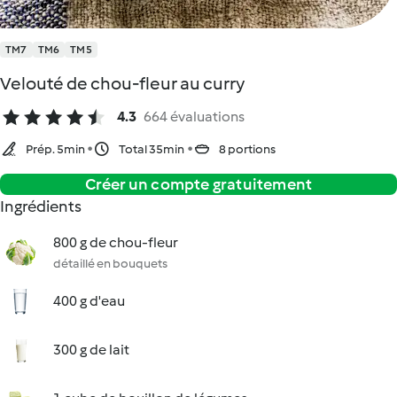
TM7
TM6
TM5
Velouté de chou-fleur au curry
4.3
664 évaluations
Prép. 5min
Total 35min
8 portions
Créer un compte gratuitement
Ingrédients
800 g de chou-fleur
détaillé en bouquets
400 g d'eau
300 g de lait