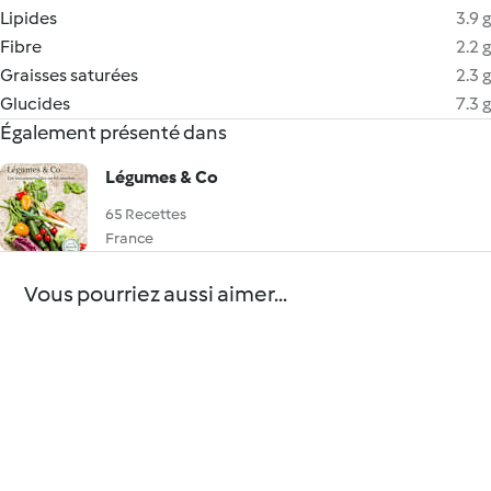
Lipides
3.9 g
Fibre
2.2 g
Graisses saturées
2.3 g
Glucides
7.3 g
Également présenté dans
Légumes & Co
65 Recettes
France
Vous pourriez aussi aimer...