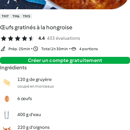
TM7
TM6
TM5
Œufs gratinés à la hongroise
4.4
433 évaluations
Prép. 25min
Total 1h 30min
4 portions
Créer un compte gratuitement
Ingrédients
120 g de gruyère
coupé en morceaux
6 œufs
400 g d'eau
220 g d'oignons