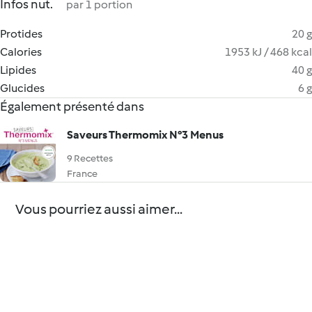
Infos nut.
par 1 portion
Protides
20 g
Calories
1953 kJ / 468 kcal
Lipides
40 g
Glucides
6 g
Également présenté dans
Saveurs Thermomix N°3 Menus
9 Recettes
France
Vous pourriez aussi aimer...