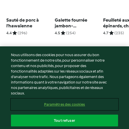
Sauté de porc à
Galette fourrée
Feuilleté au
l'hawaïenne
jambon-
épinards, ch
champignons
lardons
4.4
(296)
4.5
(254)
4.7
(235)
Nous utilisons des cookies pour nous assurer du bon
fonctionnement de notre site, pour personnaliser notre
© Copyright 2026
contenu et nos publicités, pour proposer des
fonctionnalités adaptées sur les réseaux sociaux et afin
Conditions d'utilisation
d’analyser notre trafic. Nous partageons également des
Politique de confidentialité
informations quant à votre navigation sur notre site avec
Non-responsabilité
nos partenaires analytiques, publicitaires et de réseaux
sociaux.
Mentions légales
Cookies
Paramètres des cookies
Contenu du rapport
Résilier le contrat
Tout refuser
Déclaration d'accessibilité