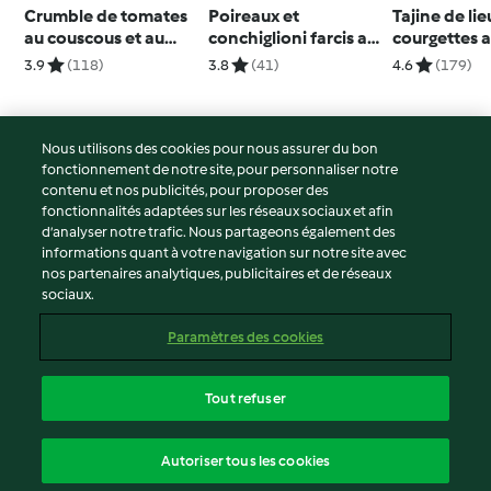
Crumble de tomates
Poireaux et
Tajine de lie
au couscous et au
conchiglioni farcis au
courgettes 
safran
veau
3.9
(118)
3.8
(41)
4.6
(179)
Nous utilisons des cookies pour nous assurer du bon
fonctionnement de notre site, pour personnaliser notre
© Copyright 2026
contenu et nos publicités, pour proposer des
fonctionnalités adaptées sur les réseaux sociaux et afin
Conditions d'utilisation
d’analyser notre trafic. Nous partageons également des
Politique de confidentialité
informations quant à votre navigation sur notre site avec
Non-responsabilité
nos partenaires analytiques, publicitaires et de réseaux
sociaux.
Mentions légales
Cookies
Paramètres des cookies
Contenu du rapport
Résilier le contrat
Tout refuser
Déclaration d'accessibilité
français
Autoriser tous les cookies