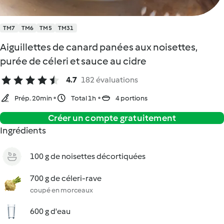
TM7
TM6
TM5
TM31
Aiguillettes de canard panées aux noisettes,
purée de céleri et sauce au cidre
4.7
182 évaluations
Prép. 20min
Total 1h
4 portions
Créer un compte gratuitement
Ingrédients
100 g de noisettes décortiquées
700 g de céleri-rave
coupé en morceaux
600 g d'eau