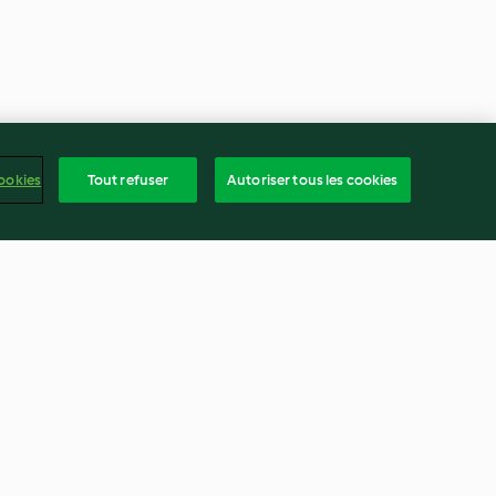
ookies
Tout refuser
Autoriser tous les cookies
c laquées,
Soupe de porc aux nouilles de
huètes
blé
3.9
(48)