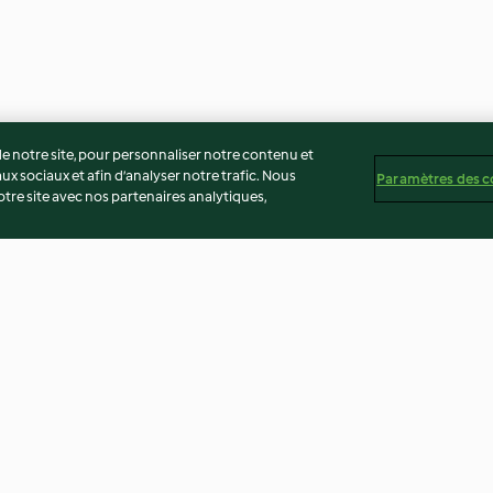
 notre site, pour personnaliser notre contenu et
ux sociaux et afin d’analyser notre trafic. Nous
Paramètres des c
re site avec nos partenaires analytiques,
 l'ail et aux
Pâtes aux crevettes et petits
Boulettes de por
pois
nouilles et caca
2.8
(54)
3.3
(184)