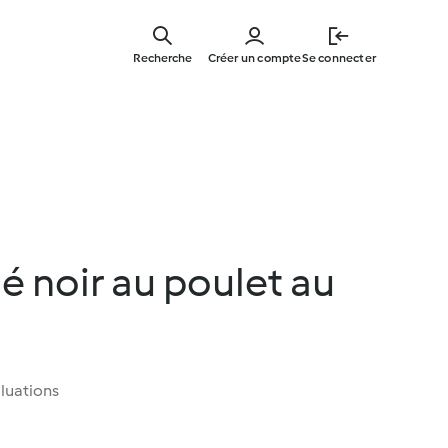
Skip
to
Recherche
Créer un compte
Se connecter
main
content
é noir au poulet au
luations