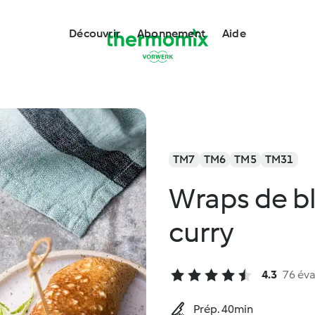
Découvrir
Abonnement
Aide
TM7
TM6
TM5
TM31
Wraps de bl
curry
4.3
76 éva
Prép. 40min