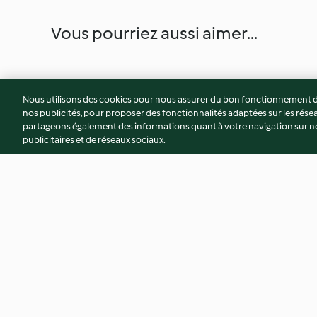
Vous pourriez aussi aimer...
Nous utilisons des cookies pour nous assurer du bon fonctionnement de
nos publicités, pour proposer des fonctionnalités adaptées sur les résea
partageons également des informations quant à votre navigation sur not
publicitaires et de réseaux sociaux.
Menu express - Rouleaux de
Rolls de mozzarella à
poulet à la tomate, haricots
champignons
verts au beurre à l'estragon
4.4
(84)
4.5
(103)