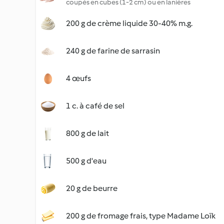
coupés en cubes (1-2 cm) ou en lanières
200 g de crème liquide 30-40% m.g.
240 g de farine de sarrasin
4 œufs
1 c. à café de sel
800 g de lait
500 g d'eau
20 g de beurre
200 g de fromage frais, type Madame Loïk