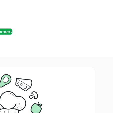
tement