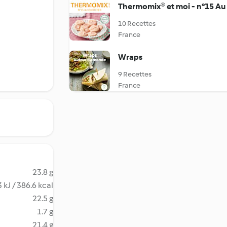
Thermomix® et moi - n°15 Au
10 Recettes
France
Wraps
9 Recettes
France
23.8 g
 kJ / 386.6 kcal
22.5 g
1.7 g
21.4 g