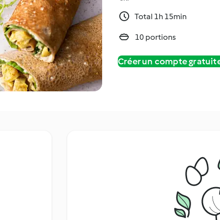
Total 1h 15min
10 portions
Créer un compte gratui