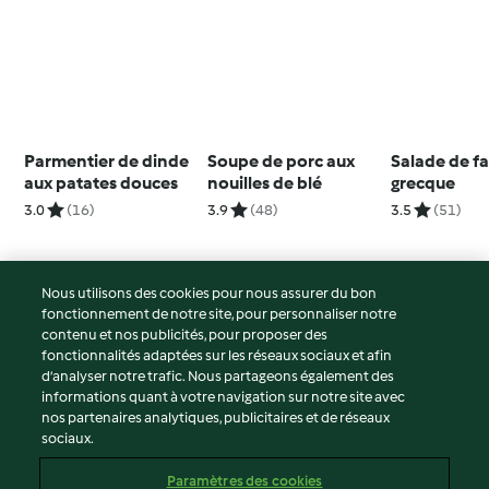
Parmentier de dinde
Soupe de porc aux
Salade de far
aux patates douces
nouilles de blé
grecque
3.0
(16)
3.9
(48)
3.5
(51)
Nous utilisons des cookies pour nous assurer du bon
fonctionnement de notre site, pour personnaliser notre
© Copyright 2026
contenu et nos publicités, pour proposer des
fonctionnalités adaptées sur les réseaux sociaux et afin
Conditions d'utilisation
d’analyser notre trafic. Nous partageons également des
Politique de confidentialité
informations quant à votre navigation sur notre site avec
Non-responsabilité
nos partenaires analytiques, publicitaires et de réseaux
sociaux.
Mentions légales
Cookies
Paramètres des cookies