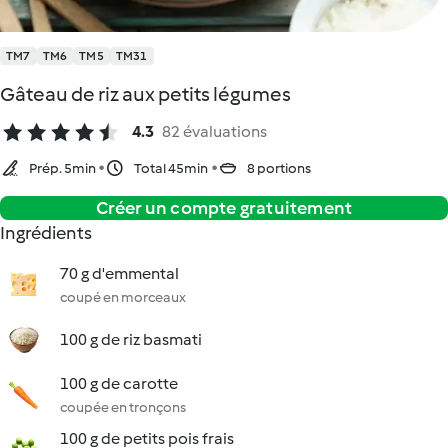
TM7
TM6
TM5
TM31
Gâteau de riz aux petits légumes
4.3
82 évaluations
Prép. 5min
Total 45min
8 portions
Créer un compte gratuitement
Ingrédients
70 g d'emmental
coupé en morceaux
100 g de riz basmati
100 g de carotte
coupée en tronçons
100 g de petits pois frais