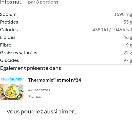
Infos nut.
par 8 portions
Sodium
1590 mg
Protides
55 g
Calories
4380 kJ / 1046 kcal
Lipides
46 g
Fibre
9 g
Graisses saturées
22 g
Glucides
97 g
Également présenté dans
Thermomix® et moi n°24
47 Recettes
France
Vous pourriez aussi aimer...