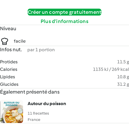
Créer un compte gratuitement
Plus d’informations
Niveau
facile
Infos nut.
par 1 portion
Protides
11.5 g
Calories
1135 kJ / 269 kcal
Lipides
10.8 g
Glucides
31.2 g
Également présenté dans
Autour du poisson
11 Recettes
France