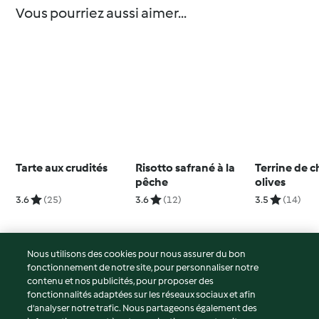
Vous pourriez aussi aimer...
Tarte aux crudités
Risotto safrané à la
Terrine de 
pêche
olives
3.6
(25)
3.6
(12)
3.5
(14)
Nous utilisons des cookies pour nous assurer du bon
fonctionnement de notre site, pour personnaliser notre
© Copyright 2026
contenu et nos publicités, pour proposer des
fonctionnalités adaptées sur les réseaux sociaux et afin
Conditions d'utilisation
d’analyser notre trafic. Nous partageons également des
Politique de confidentialité