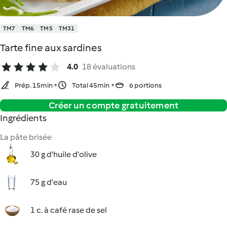
TM7
TM6
TM5
TM31
Tarte fine aux sardines
4.0
18 évaluations
Prép. 15min
Total 45min
6 portions
Créer un compte gratuitement
Ingrédients
La pâte brisée
30 g d'huile d'olive
75 g d'eau
1 c. à café rase de sel