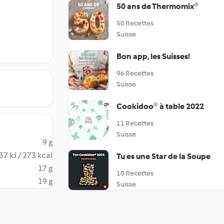
50 ans de Thermomix®
50 Recettes
Suisse
Bon app, les Suisses!
96 Recettes
Suisse
Cookidoo® à table 2022
11 Recettes
Suisse
9 g
37 kJ / 273 kcal
Tu es une Star de la Soupe
17 g
10 Recettes
19 g
Suisse