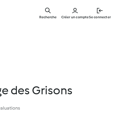
Skip
to
Recherche
Créer un compte
Se connecter
main
content
ge des Grisons
aluations