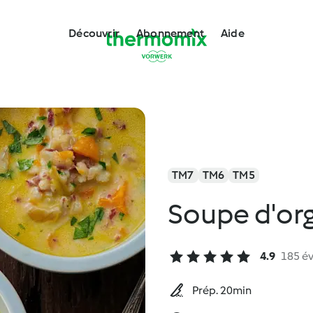
Découvrir
Abonnement
Aide
TM7
TM6
TM5
Soupe d'or
4.9
185 év
Prép. 20min