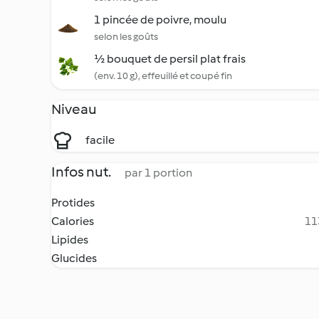
1 pincée de poivre, moulu
selon les goûts
½ bouquet de persil plat frais
(env. 10 g), effeuillé et coupé fin
Niveau
facile
Infos nut.
par 1 portion
Protides
Calories
11
Lipides
Glucides