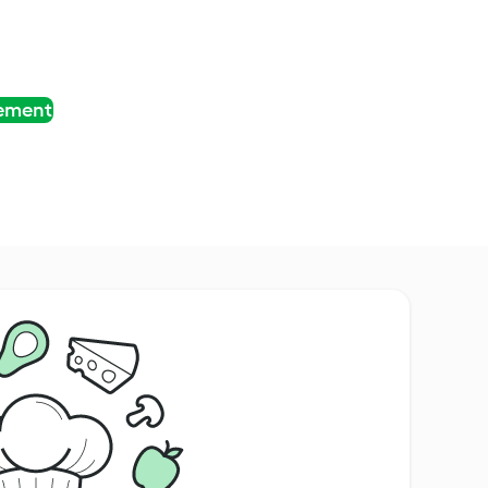
tement