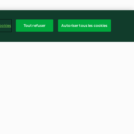
ookies
Tout refuser
Autoriser tous les cookies
e à la sauce
Sirop chai
3.3
(4)