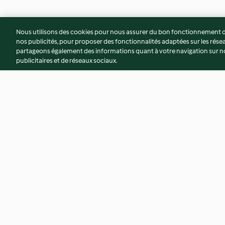
Nous utilisons des cookies pour nous assurer du bon fonctionnement de
nos publicités, pour proposer des fonctionnalités adaptées sur les résea
partageons également des informations quant à votre navigation sur not
publicitaires et de réseaux sociaux.
Salade pommes-carottes
Mousse aux myrtill
4.3
(35)
4.7
(20)
© Copyright 2026