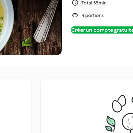
Total 55min
4 portions
Créer un compte gratui