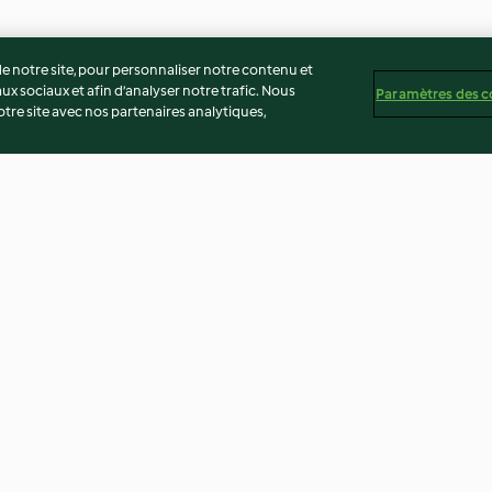
 notre site, pour personnaliser notre contenu et
ux sociaux et afin d’analyser notre trafic. Nous
Paramètres des c
re site avec nos partenaires analytiques,
es
Bouillon de légumes pour
Salade de carott
fondue chinoise
yogourt (TM5)
3.7
(7)
4.3
(7)