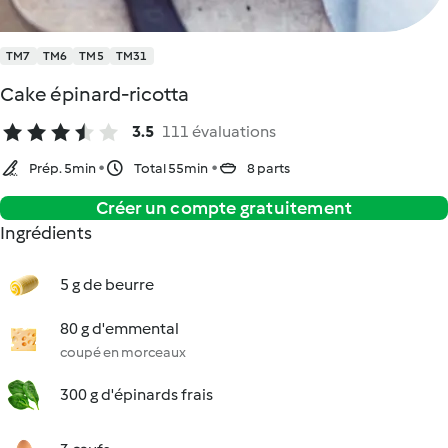
TM7
TM6
TM5
TM31
Cake épinard-ricotta
3.5
111 évaluations
Prép. 5min
Total 55min
8 parts
Créer un compte gratuitement
Ingrédients
5 g de beurre
80 g d'emmental
coupé en morceaux
300 g d'épinards frais