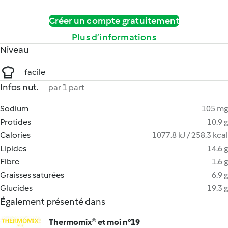
Créer un compte gratuitement
Plus d’informations
Niveau
facile
Infos nut.
par 1 part
Sodium
105 mg
Protides
10.9 g
Calories
1077.8 kJ / 258.3 kcal
Lipides
14.6 g
Fibre
1.6 g
Graisses saturées
6.9 g
Glucides
19.3 g
Également présenté dans
Thermomix® et moi n°19