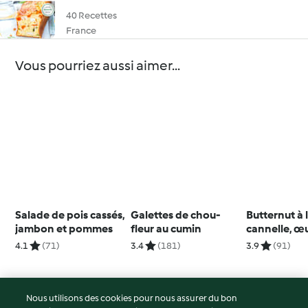
40 Recettes
France
Vous pourriez aussi aimer...
Salade de pois cassés,
Galettes de chou-
Butternut à 
jambon et pommes
fleur au cumin
cannelle, œ
4.1
(71)
3.4
(181)
3.9
(91)
Nous utilisons des cookies pour nous assurer du bon