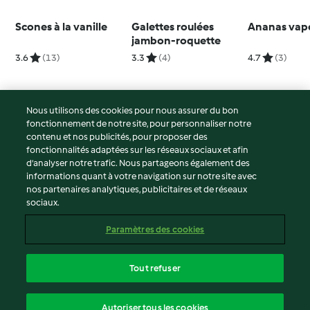
Scones à la vanille
Galettes roulées
Ananas vap
jambon-roquette
3.6
(13)
3.3
(4)
4.7
(3)
Nous utilisons des cookies pour nous assurer du bon
fonctionnement de notre site, pour personnaliser notre
© Copyright 2026
contenu et nos publicités, pour proposer des
fonctionnalités adaptées sur les réseaux sociaux et afin
Conditions d'utilisation
d’analyser notre trafic. Nous partageons également des
Politique de confidentialité
informations quant à votre navigation sur notre site avec
Non-responsabilité
nos partenaires analytiques, publicitaires et de réseaux
sociaux.
Mentions légales
Cookies
Paramètres des cookies
Contenu du rapport
Résilier le contrat
Tout refuser
Déclaration d'accessibilité
français
Autoriser tous les cookies