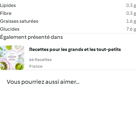
Lipides
0.3 g
Fibre
0.3 g
Graisses saturées
1.6 g
Glucides
7.6 g
Également présenté dans
Recettes pour les grands et les tout-petits
66 Recettes
France
Vous pourriez aussi aimer...