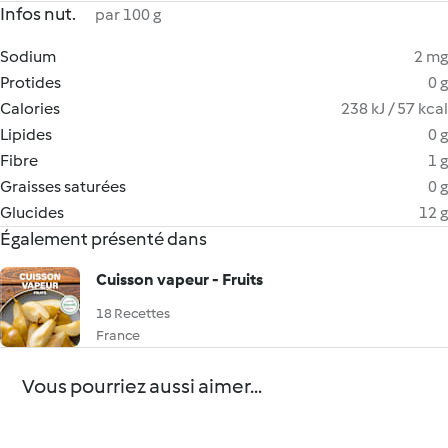
Infos nut.
par 100 g
Sodium
2 mg
Protides
0 g
Calories
238 kJ / 57 kcal
Lipides
0 g
Fibre
1 g
Graisses saturées
0 g
Glucides
12 g
Également présenté dans
Cuisson vapeur - Fruits
18 Recettes
France
Vous pourriez aussi aimer...