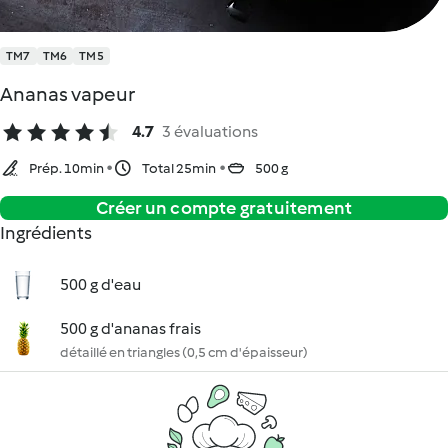
TM7
TM6
TM5
Ananas vapeur
4.7
3 évaluations
Prép. 10min
Total 25min
500 g
Créer un compte gratuitement
Ingrédients
500 g d'eau
500 g d'ananas frais
détaillé en triangles (0,5 cm d'épaisseur)