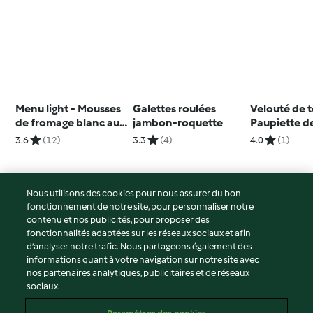
Menu light - Mousses
Galettes roulées
Velouté de 
de fromage blanc aux
jambon-roquette
Paupiette d
fruits exotiques
millet, sauc
3.6
(12)
3.3
(4)
4.0
(1)
champigno
Nous utilisons des cookies pour nous assurer du bon
fonctionnement de notre site, pour personnaliser notre
© Copyright 2026
contenu et nos publicités, pour proposer des
fonctionnalités adaptées sur les réseaux sociaux et afin
Conditions d'utilisation
d’analyser notre trafic. Nous partageons également des
Politique de confidentialité
informations quant à votre navigation sur notre site avec
Non-responsabilité
nos partenaires analytiques, publicitaires et de réseaux
sociaux.
Mentions légales
Cookies