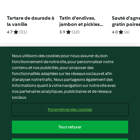
Tartare de daurade à
Tatin d'endives,
Sauté d'agn
la vanille
jambon et pickles
gratin poire
d'oignons
pommes de t
4.7
(31)
3.9
(10)
4.0
(6)
sauce au p
Nous utilisons des cookies pour nous assurer du bon
fonctionnement de notre site, pour personnaliser notre
© Copyright 2026
contenu et nos publicités, pour proposer des
fonctionnalités adaptées sur les réseaux sociaux et afin
Conditions d'utilisation
d’analyser notre trafic. Nous partageons également des
Politique de confidentialité
informations quant à votre navigation sur notre site avec
Non-responsabilité
nos partenaires analytiques, publicitaires et de réseaux
sociaux.
Mentions légales
Cookies
Paramètres des cookies
Contenu du rapport
Résilier le contrat
Tout refuser
Déclaration d'accessibilité