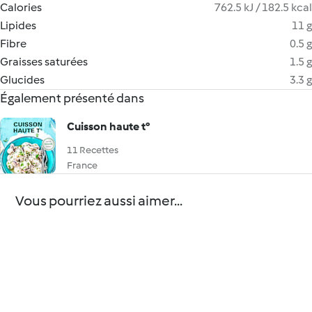
Calories
762.5 kJ / 182.5 kcal
Lipides
11 g
Fibre
0.5 g
Graisses saturées
1.5 g
Glucides
3.3 g
Également présenté dans
Cuisson haute t°
11 Recettes
France
Vous pourriez aussi aimer...