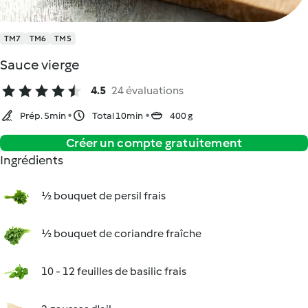
TM7
TM6
TM5
Sauce vierge
4.5
24 évaluations
Prép. 5min
Total 10min
400 g
Créer un compte gratuitement
Ingrédients
½ bouquet de persil frais
½ bouquet de coriandre fraîche
10 - 12 feuilles de basilic frais