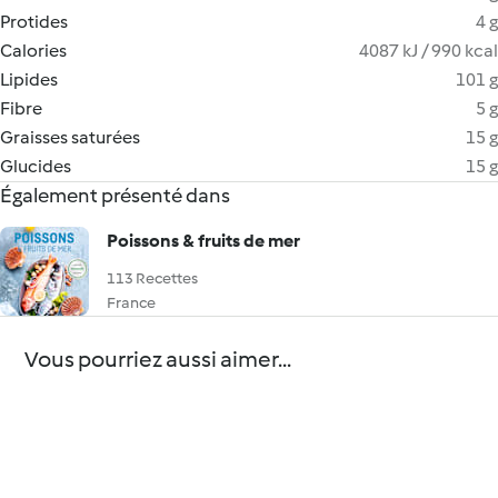
Protides
4 g
Calories
4087 kJ / 990 kcal
Lipides
101 g
Fibre
5 g
Graisses saturées
15 g
Glucides
15 g
Également présenté dans
Poissons & fruits de mer
113 Recettes
France
Vous pourriez aussi aimer...