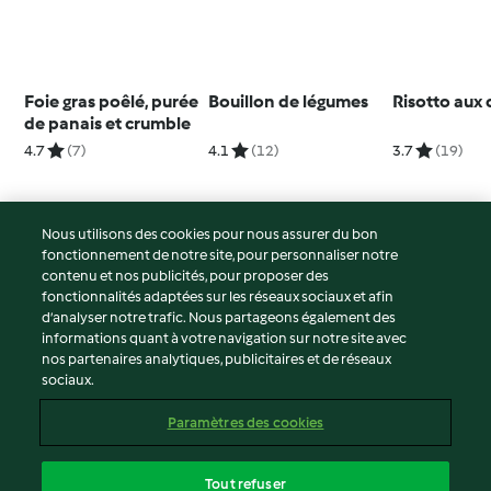
Foie gras poêlé, purée
Bouillon de légumes
Risotto aux
de panais et crumble
4.7
(7)
4.1
(12)
3.7
(19)
Nous utilisons des cookies pour nous assurer du bon
fonctionnement de notre site, pour personnaliser notre
© Copyright 2026
contenu et nos publicités, pour proposer des
fonctionnalités adaptées sur les réseaux sociaux et afin
Conditions d'utilisation
d’analyser notre trafic. Nous partageons également des
Politique de confidentialité
informations quant à votre navigation sur notre site avec
Non-responsabilité
nos partenaires analytiques, publicitaires et de réseaux
sociaux.
Mentions légales
Cookies
Paramètres des cookies
Contenu du rapport
Résilier le contrat
Tout refuser