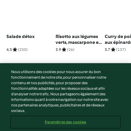
Salade détox
Risotto aux légumes
Curry de poi
verts, mascarpone et
aux épinards
pesto de menthe
cranberries
4.3
(250)
3.9
(26)
3.7
(137)
Nous utilisons des cookies pour nous assurer du bon
fonctionnement de notre site, pour personnaliser notre
© Copyright 2026
contenu et nos publicités, pour proposer des
fonctionnalités adaptées sur les réseaux sociaux et afin
Conditions d'utilisation
d’analyser notre trafic. Nous partageons également des
Politique de confidentialité
informations quant à votre navigation sur notre site avec
Non-responsabilité
nos partenaires analytiques, publicitaires et de réseaux
sociaux.
Mentions légales
Cookies
Paramètres des cookies
Contenu du rapport