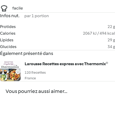
facile
Infos nut.
par 1 portion
Protides
22 g
Calories
2067 kJ / 494 kcal
Lipides
29 g
Glucides
34 g
Également présenté dans
Larousse Recettes express avec Thermomix®
120 Recettes
France
Vous pourriez aussi aimer...