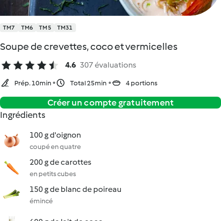
TM7
TM6
TM5
TM31
Soupe de crevettes, coco et vermicelles
4.6
307 évaluations
Prép. 10min
Total 25min
4 portions
Créer un compte gratuitement
Ingrédients
100 g d'oignon
coupé en quatre
200 g de carottes
en petits cubes
150 g de blanc de poireau
émincé