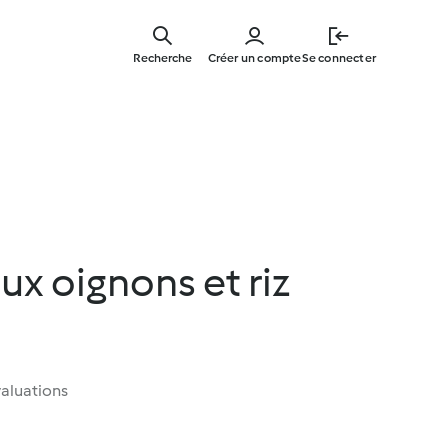
Skip
to
Recherche
Créer un compte
Se connecter
main
content
ux oignons et riz
aluations