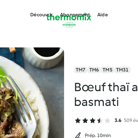
Découvrir
Abonnement
Aide
TM7
TM6
TM5
TM31
Bœuf thaï a
basmati
3.6
509 év
Prép. 10min