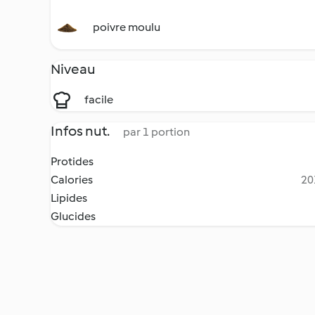
poivre moulu
Niveau
facile
Infos nut.
par 1 portion
Protides
Calories
20
Lipides
Glucides