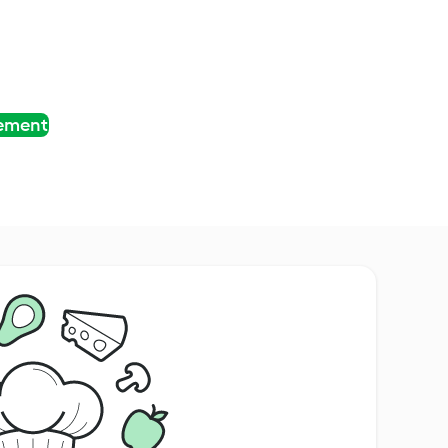
tement