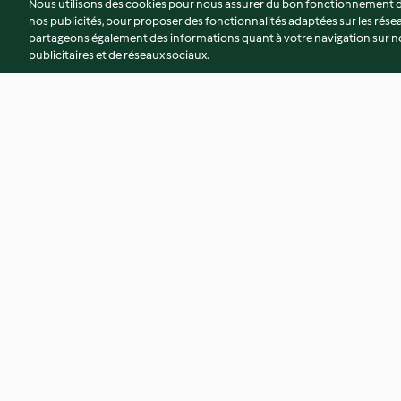
Nous utilisons des cookies pour nous assurer du bon fonctionnement de
nos publicités, pour proposer des fonctionnalités adaptées sur les résea
partageons également des informations quant à votre navigation sur not
publicitaires et de réseaux sociaux.
Pâtes au jambon et haricots
Spaghetti saumon-
verts
3.9
(231)
3.1
(112)
© Copyright 2026
Conditions d'utilisation
Politique de confidentiali