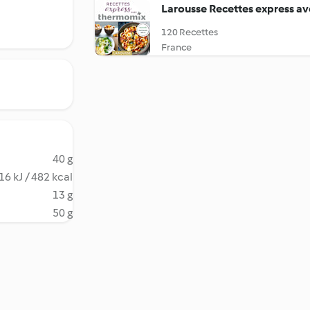
Larousse Recettes express a
120 Recettes
France
40 g
16 kJ / 482 kcal
13 g
50 g