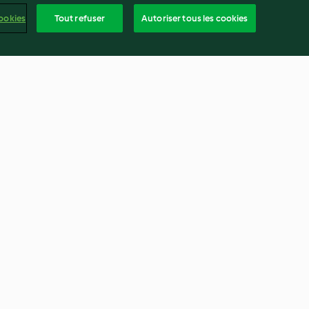
ookies
Tout refuser
Autoriser tous les cookies
ampignons et
Haricots verts et sauce au curry
tte
4.2
(95)
frança
ntenu du rapport
Résilier le contrat