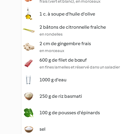
frais (vert et blanc), en morceaux
1 c. à soupe d'huile d'olive
2 bâtons de citronnelle fraîche
en rondelles
2 cm de gingembre frais
en morceaux
600 g de filet de bœuf
en fines lamelles et réservé dans un saladier
1000 g d'eau
250 g de riz basmati
100 g de pousses d'épinards
sel