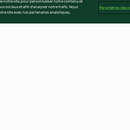
 notre site, pour personnaliser notre contenu et
ux sociaux et afin d’analyser notre trafic. Nous
Paramètres des c
re site avec nos partenaires analytiques,
brocoli
Keftas de bœuf et garniture
Linguine aux ch
persillée au citron
crème à la noise
4.4
(325)
4.1
(240)
té
Non-responsabilité
Mentions légales
Cookies
Co