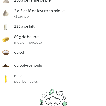
150 g de farine de blé
2 c. à café de levure chimique
(1 sachet)
125 g de lait
80 g de beurre
mou, en morceaux
du sel
du poivre moulu
huile
pour les moules