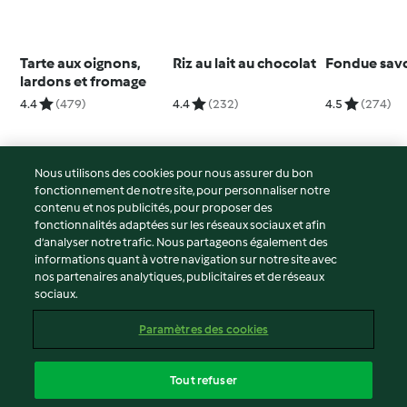
Tarte aux oignons,
Riz au lait au chocolat
Fondue sav
lardons et fromage
4.4
(479)
4.4
(232)
4.5
(274)
Nous utilisons des cookies pour nous assurer du bon
fonctionnement de notre site, pour personnaliser notre
© Copyright 2026
contenu et nos publicités, pour proposer des
fonctionnalités adaptées sur les réseaux sociaux et afin
Conditions d'utilisation
d’analyser notre trafic. Nous partageons également des
Politique de confidentialité
informations quant à votre navigation sur notre site avec
Non-responsabilité
nos partenaires analytiques, publicitaires et de réseaux
sociaux.
Mentions légales
Cookies
Paramètres des cookies
Contenu du rapport
Résilier le contrat
Tout refuser
Déclaration d'accessibilité