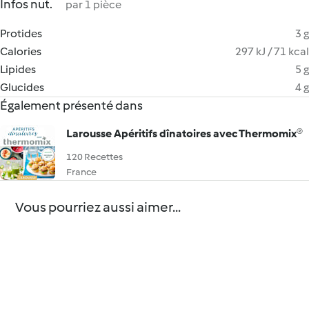
Infos nut.
par 1 pièce
Protides
3 g
Calories
297 kJ / 71 kcal
Lipides
5 g
Glucides
4 g
Également présenté dans
Larousse Apéritifs dînatoires avec Thermomix®
120 Recettes
France
Vous pourriez aussi aimer...