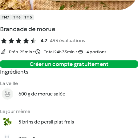
TM7
TM6
TM5
Brandade de morue
4.7
493 évaluations
Prép. 25min
Total 24h 35min
4 portions
Créer un compte gratuitement
Ingrédients
La veille
600 g de morue salée
Le jour même
5 brins de persil plat frais