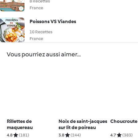
8 Recettes
France
Poissons VS Viandes
10 Recettes
France
Vous pourriez aussi aimer...
Rillettes de
Noix de saint-jacques
Choucroute 
maquereau
sur lit de poireau
4.8
(181)
3.8
(244)
4.7
(383)