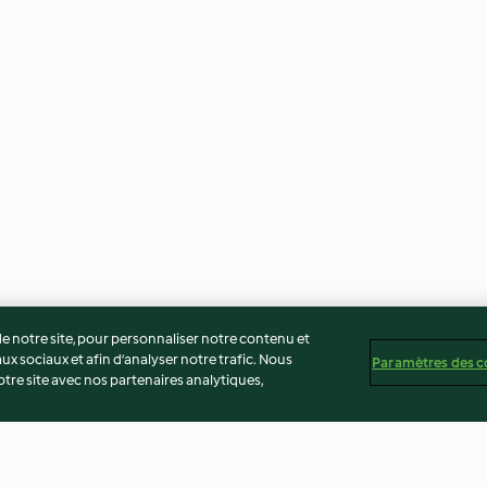
 notre site, pour personnaliser notre contenu et
ux sociaux et afin d’analyser notre trafic. Nous
Paramètres des c
re site avec nos partenaires analytiques,