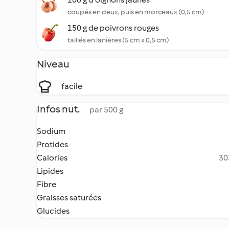
coupés en deux, puis en morceaux (0,5 cm)
150 g de poivrons rouges
taillés en lanières (5 cm x 0,5 cm)
Niveau
facile
Infos nut.
par 500 g
Sodium
Protides
Calories
30
Lipides
Fibre
Graisses saturées
Glucides