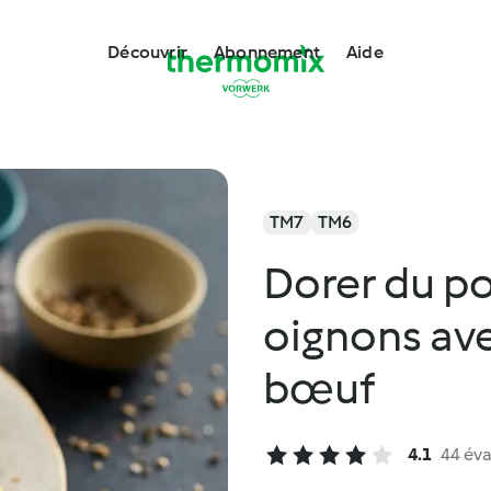
Découvrir
Abonnement
Aide
TM7
TM6
Dorer du po
oignons ave
bœuf
4.1
44 éva