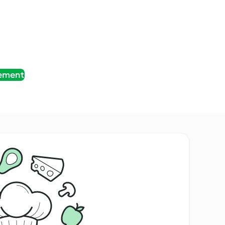
tement