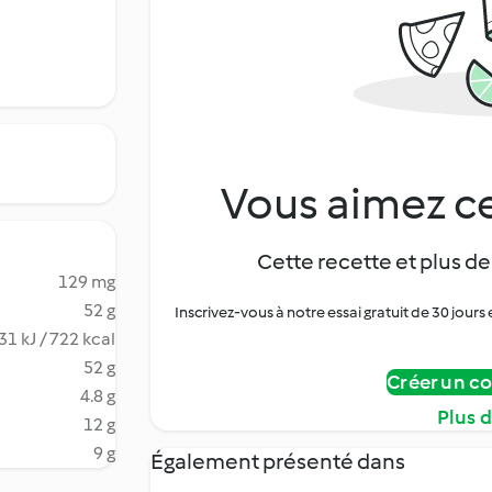
Vous aimez ce
Cette recette et plus de
129 mg
52 g
Inscrivez-vous à notre essai gratuit de 30 jo
31 kJ / 722 kcal
52 g
Créer un c
4.8 g
Plus 
12 g
9 g
Également présenté dans