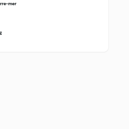
erre-mer
g