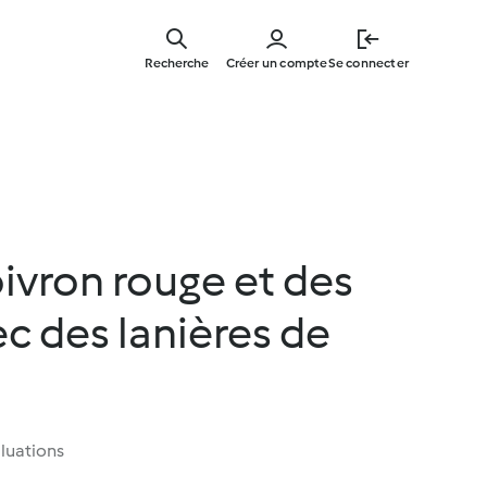
Skip
to
Recherche
Créer un compte
Se connecter
main
content
ivron rouge et des
c des lanières de
luations