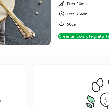
Prép. 10min
Total 25min
500 g
Créer un compte gratui
t