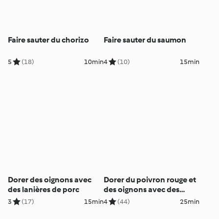
Faire sauter du chorizo
Faire sauter du saumon
5
(18)
10min
4
(10)
15min
Dorer des oignons avec
Dorer du poivron rouge et
des lanières de porc
des oignons avec des
lanières de bœuf
3
(17)
15min
4
(44)
25min