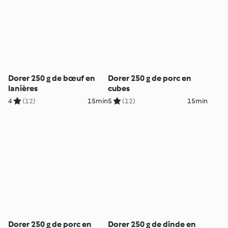
Dorer 250 g de bœuf en
Dorer 250 g de porc en
lanières
cubes
4
(12)
15min
5
(12)
15min
Dorer 250 g de porc en
Dorer 250 g de dinde en