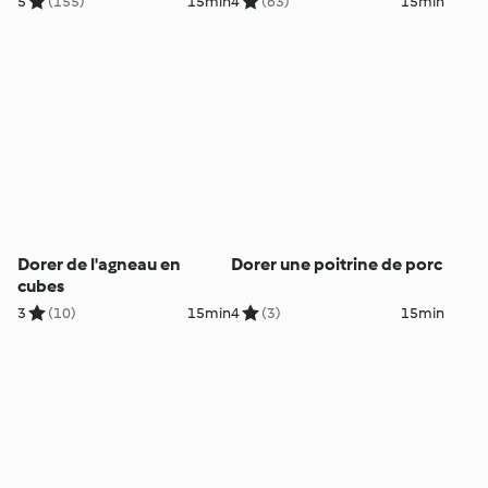
5
(155)
15min
4
(63)
15min
Dorer de l'agneau en
Dorer une poitrine de porc
cubes
3
(10)
15min
4
(3)
15min