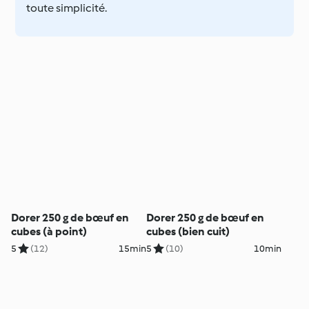
toute simplicité.
Dorer 250 g de bœuf en
Dorer 250 g de bœuf en
cubes (à point)
cubes (bien cuit)
5
(12)
15min
5
(10)
10min