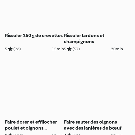
Rissoler 250 g de crevettes
Rissoler lardons et
champignons
5
(26)
15min
5
(57)
20min
Faire dorer et effilocher
Faire sauter des oignons
poulet et oignons
avec des lanières de bœuf
nouveaux