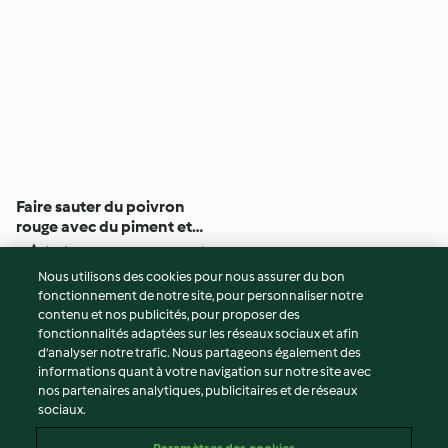
Faire sauter du poivron
rouge avec du piment et
des crevettes
5
(29)
20min
Nous utilisons des cookies pour nous assurer du bon
fonctionnement de notre site, pour personnaliser notre
© Copyright 2026
contenu et nos publicités, pour proposer des
fonctionnalités adaptées sur les réseaux sociaux et afin
Conditions d'utilisation
d’analyser notre trafic. Nous partageons également des
Politique de confidentialité
informations quant à votre navigation sur notre site avec
Non-responsabilité
nos partenaires analytiques, publicitaires et de réseaux
sociaux.
Mentions légales
Cookies