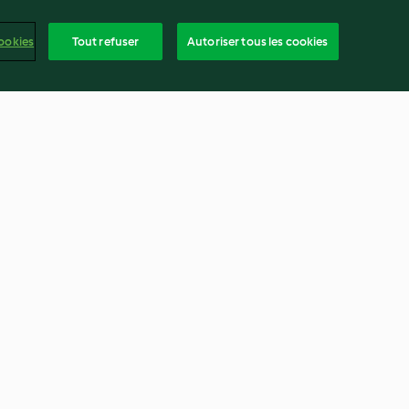
ookies
Tout refuser
Autoriser tous les cookies
asin
Jolakaka (cake islandais de
Noël)
4.6
(18)
frança
ntenu du rapport
Résilier le contrat