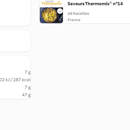
Saveurs Thermomix® n°14
68 Recettes
France
7 g
02 kJ / 287 kcal
7 g
47 g