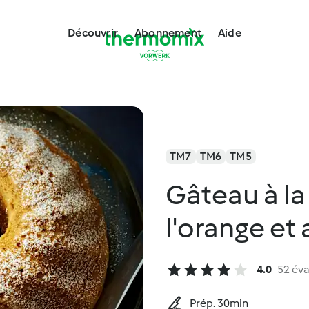
Découvrir
Abonnement
Aide
TM7
TM6
TM5
Gâteau à la
l'orange et
4.0
52 éva
Prép. 30min