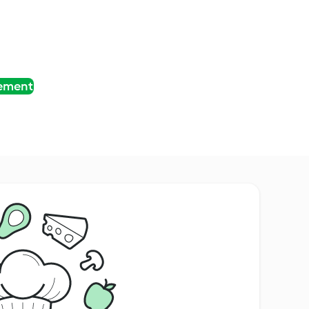
tement