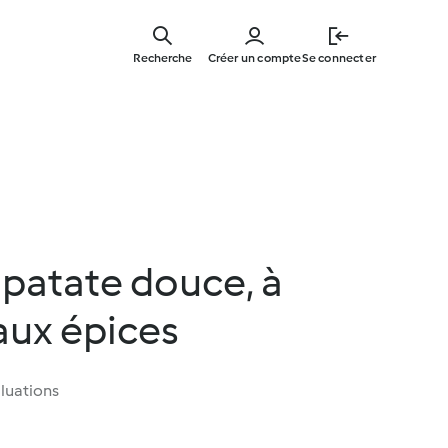
Skip
to
Recherche
Créer un compte
Se connecter
main
content
 patate douce, à
 aux épices
luations