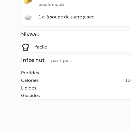
pour le moule
1 c. à soupe de sucre glace
Niveau
facile
Infos nut.
par 1 part
Protides
Calories
12
Lipides
Glucides