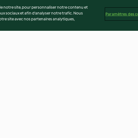
 notre site, pour personnaliser notre contenu et
ux sociaux et afin d’analyser notre trafic. Nous
Paramètres des c
re site avec nos partenaires analytiques,
les
Petites crèmes à la mangue et à
Cake poire-sarr
l’amande
3.2
(6)
3.5
(24)
té
Non-responsabilité
Mentions légales
Cookies
Co