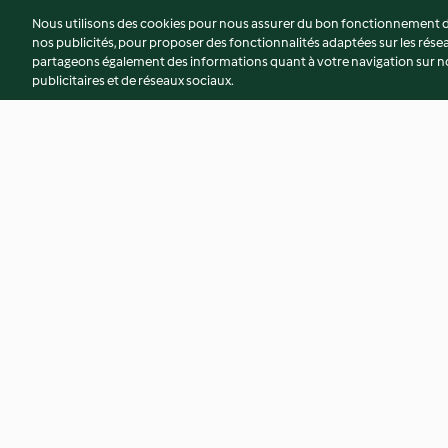
Nous utilisons des cookies pour nous assurer du bon fonctionnement de
nos publicités, pour proposer des fonctionnalités adaptées sur les résea
partageons également des informations quant à votre navigation sur not
publicitaires et de réseaux sociaux.
Eric GUERIN - Houmous,
Moelleux aux myrtil
gambas vapeur de cumin
3.6
(5)
3.2
(19)
© Copyright 2026
Conditions d'utilisation
Politique de confidentiali