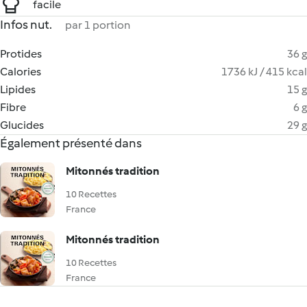
facile
Infos nut.
par 1 portion
Protides
36 g
Calories
1736 kJ / 415 kcal
Lipides
15 g
Fibre
6 g
Glucides
29 g
Également présenté dans
Mitonnés tradition
10 Recettes
France
Mitonnés tradition
10 Recettes
France