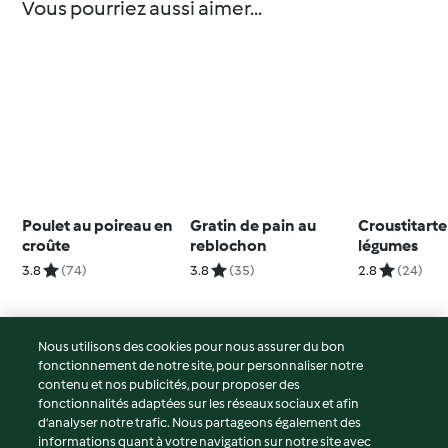
Vous pourriez aussi aimer...
Poulet au poireau en
Gratin de pain au
Croustitarte
croûte
reblochon
légumes
3.8
(74)
3.8
(35)
2.8
(24)
Nous utilisons des cookies pour nous assurer du bon
fonctionnement de notre site, pour personnaliser notre
© Copyright 2026
contenu et nos publicités, pour proposer des
fonctionnalités adaptées sur les réseaux sociaux et afin
Conditions d'utilisation
d’analyser notre trafic. Nous partageons également des
Politique de confidentialité
informations quant à votre navigation sur notre site avec