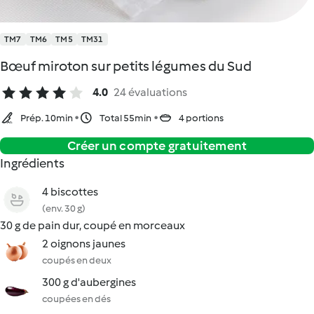
TM7
TM6
TM5
TM31
Bœuf miroton sur petits légumes du Sud
4.0
24 évaluations
Prép. 10min
Total 55min
4 portions
Créer un compte gratuitement
Ingrédients
4 biscottes
(env. 30 g)
30 g de pain dur, coupé en morceaux
2 oignons jaunes
coupés en deux
300 g d'aubergines
coupées en dés