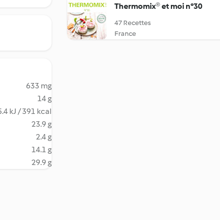
Thermomix® et moi n°30
47 Recettes
France
633 mg
14 g
.4 kJ / 391 kcal
23.9 g
2.4 g
14.1 g
29.9 g