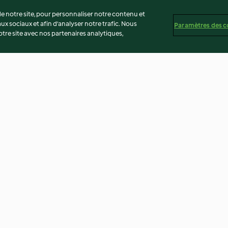
 notre site, pour personnaliser notre contenu et
ux sociaux et afin d’analyser notre trafic. Nous
Paramètres des c
re site avec nos partenaires analytiques,
t séché à
Lasagne au cabillaud,
Minisoufflé au
courgettes et gingembre
4.0
(20)
3.8
(24)
té
Non-responsabilité
Mentions légales
Cookies
Co