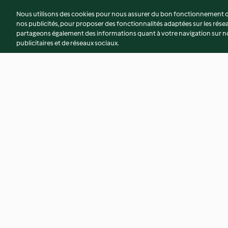
Nous utilisons des cookies pour nous assurer du bon fonctionnement de
nos publicités, pour proposer des fonctionnalités adaptées sur les résea
partageons également des informations quant à votre navigation sur not
publicitaires et de réseaux sociaux.
Kouign patatez à l'andouille
Couronne de magre
l'ossau-iraty
3.9
(17)
4.7
(32)
© Copyright 2026
Conditions d'utilisation
Politique de confidentiali