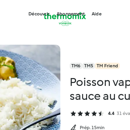
Découvrir
Abonnement
Aide
TM6
TM5
TM Friend
Poisson vap
sauce au cu
4.4
31 éva
Prép. 15min