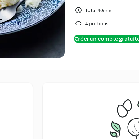
Total 40min
4 portions
Créer un compte gratui