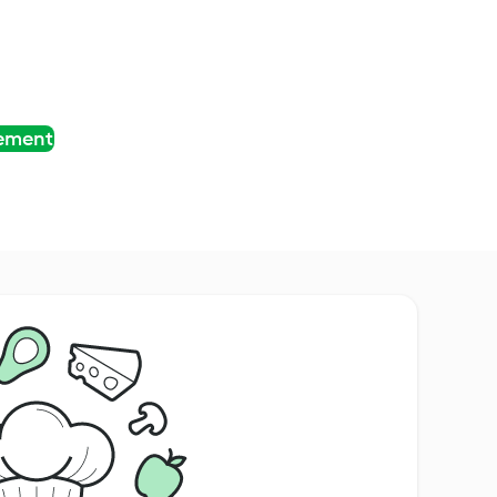
tement