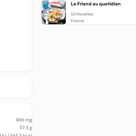
Le Friend au quotidien
10 Recettes
France
886 mg
37.3 g
 kJ / 465.3 kcal