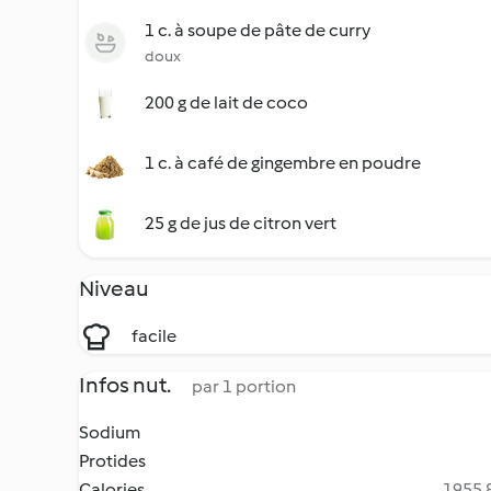
1 c. à soupe de pâte de curry
doux
200 g de lait de coco
1 c. à café de gingembre en poudre
25 g de jus de citron vert
Niveau
facile
Infos nut.
par 1 portion
Sodium
Protides
Calories
1955.8