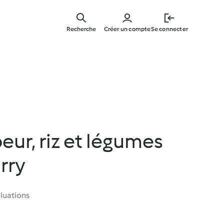
Skip
to
Recherche
Créer un compte
Se connecter
main
content
eur, riz et légumes
rry
luations