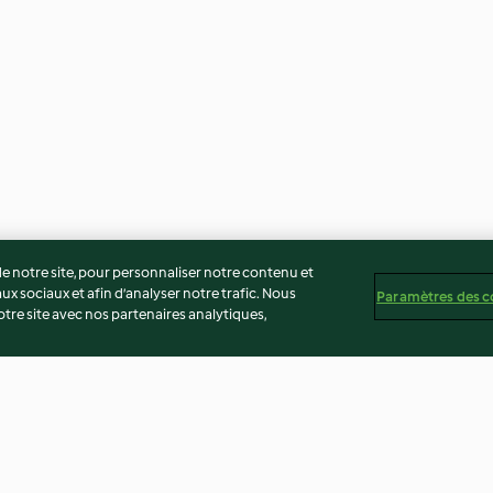
 notre site, pour personnaliser notre contenu et
ux sociaux et afin d’analyser notre trafic. Nous
Paramètres des c
re site avec nos partenaires analytiques,