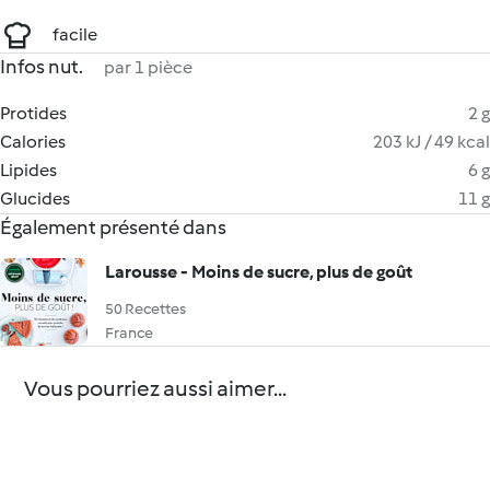
facile
Infos nut.
par 1 pièce
Protides
2 g
Calories
203 kJ / 49 kcal
Lipides
6 g
Glucides
11 g
Également présenté dans
Larousse - Moins de sucre, plus de goût
50 Recettes
France
Vous pourriez aussi aimer...