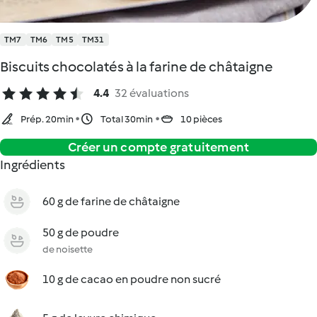
TM7
TM6
TM5
TM31
Biscuits chocolatés à la farine de châtaigne
4.4
32 évaluations
Prép. 20min
Total 30min
10 pièces
Créer un compte gratuitement
Ingrédients
60 g de farine de châtaigne
50 g de poudre
de noisette
10 g de cacao en poudre non sucré