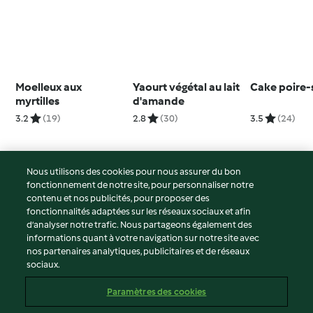
Moelleux aux
Yaourt végétal au lait
Cake poire-
myrtilles
d'amande
3.2
(19)
2.8
(30)
3.5
(24)
Nous utilisons des cookies pour nous assurer du bon
fonctionnement de notre site, pour personnaliser notre
© Copyright 2026
contenu et nos publicités, pour proposer des
fonctionnalités adaptées sur les réseaux sociaux et afin
Conditions d'utilisation
d’analyser notre trafic. Nous partageons également des
Politique de confidentialité
informations quant à votre navigation sur notre site avec
Non-responsabilité
nos partenaires analytiques, publicitaires et de réseaux
sociaux.
Mentions légales
Cookies
Paramètres des cookies
Contenu du rapport