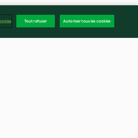
ookies
Tout refuser
Autoriser tous les cookies
 millet et pesto
Salade détox au fenouil,
i
avocat et pamplemousse
4.5
(47)