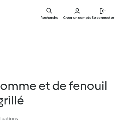
Skip
to
Recherche
Créer un compte
Se connecter
main
content
pomme et de fenouil
rillé
luations