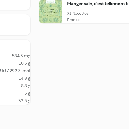
Manger sain, c'est tellement b
71 Recettes
France
584.5 mg
10.5 g
 kJ / 292.3 kcal
14.8 g
8.8 g
5 g
32.5 g