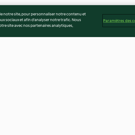
 notre site, pour personnaliser notre contenu et
ux sociaux et afin d’analyser notre trafic. Nous
Paramètres des c
re site avec nos partenaires analytiques,
e aux
Poêlée de choux et lentilles,
Potiron garni au
vinaigrette à l’érable
noisette-brocol
3.2
(6)
4.0
(1)