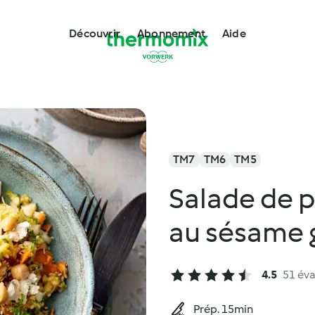
Découvrir
Abonnement
Aide
TM7
TM6
TM5
Salade de 
au sésame g
4.5
51 éva
Prép. 15min