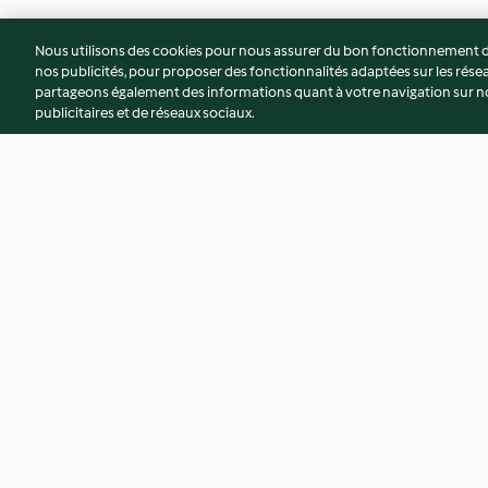
Nous utilisons des cookies pour nous assurer du bon fonctionnement de
nos publicités, pour proposer des fonctionnalités adaptées sur les résea
partageons également des informations quant à votre navigation sur not
publicitaires et de réseaux sociaux.
Salade de sarrasin
Soupe végétalienn
pleurotes
4.3
(47)
3.7
(3)
© Copyright 2026