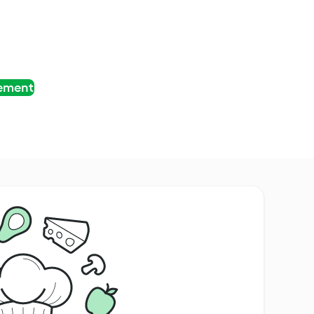
tement