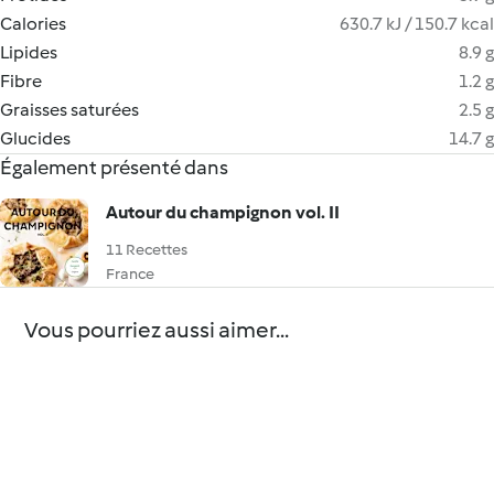
Calories
630.7 kJ / 150.7 kcal
Lipides
8.9 g
Fibre
1.2 g
Graisses saturées
2.5 g
Glucides
14.7 g
Également présenté dans
Autour du champignon vol. II
11 Recettes
France
Vous pourriez aussi aimer...