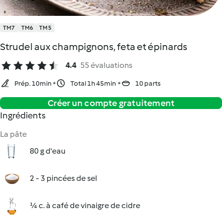
TM7
TM6
TM5
Strudel aux champignons, feta et épinards
4.4
55 évaluations
Prép. 10min
Total 1h 45min
10 parts
Créer un compte gratuitement
Ingrédients
La pâte
80 g d'eau
2 - 3 pincées de sel
¼ c. à café de vinaigre de cidre