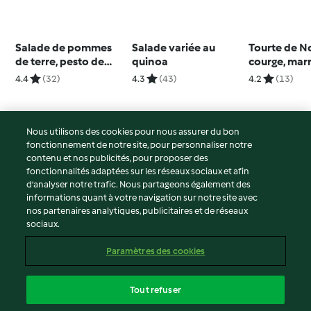
Salade de pommes
Salade variée au
Tourte de No
de terre, pesto de
quinoa
courge, mar
cresson
champigno
4.4
(32)
4.3
(43)
4.2
(13)
Nous utilisons des cookies pour nous assurer du bon
fonctionnement de notre site, pour personnaliser notre
© Copyright 2026
contenu et nos publicités, pour proposer des
fonctionnalités adaptées sur les réseaux sociaux et afin
Conditions d'utilisation
d’analyser notre trafic. Nous partageons également des
Politique de confidentialité
informations quant à votre navigation sur notre site avec
Non-responsabilité
nos partenaires analytiques, publicitaires et de réseaux
sociaux.
Mentions légales
Cookies
Paramètres des cookies
Contenu du rapport
Résilier le contrat
Tout refuser
Déclaration d'accessibilité