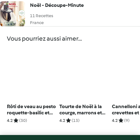
Noël - Découpe-Minute
11 Recettes
France
Vous pourriez aussi aimer...
Rôti de veau au pesto
Tourte de Noël à la
Cannelloni 
roquette-basilic et
courge, marrons et
crevettes et
ses légumes du soleil
champignons
4.2
(30)
4.2
(13)
4.2
(9)