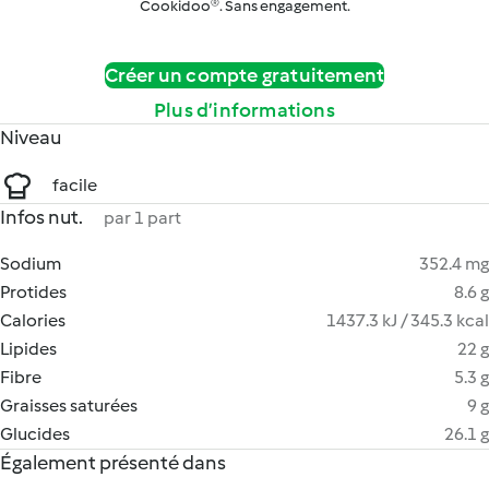
Cookidoo®. Sans engagement.
Créer un compte gratuitement
Plus d’informations
Niveau
facile
Infos nut.
par 1 part
Sodium
352.4 mg
Protides
8.6 g
Calories
1437.3 kJ / 345.3 kcal
Lipides
22 g
Fibre
5.3 g
Graisses saturées
9 g
Glucides
26.1 g
Également présenté dans