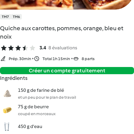
TM7
TM6
Quiche aux carottes, pommes, orange, bleu et
noix
3.4
8 évaluations
Prép. 30min
Total 1h 15min
8 parts
Créer un compte gratuitement
Ingrédients
150 g de farine de blé
et un peu pour le plan de travail
75 g de beurre
coupé en morceaux
450 g d'eau