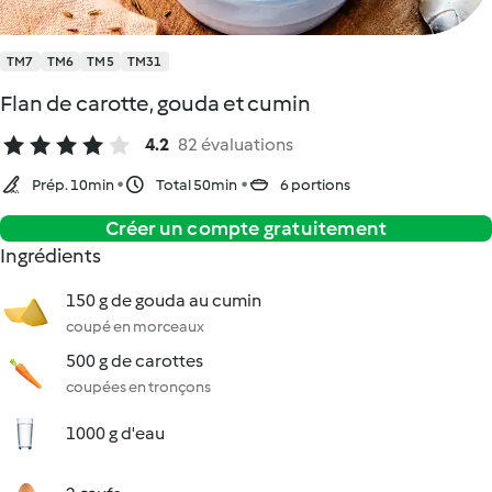
TM7
TM6
TM5
TM31
Flan de carotte, gouda et cumin
4.2
82 évaluations
Prép. 10min
Total 50min
6 portions
Créer un compte gratuitement
Ingrédients
150 g de gouda au cumin
coupé en morceaux
500 g de carottes
coupées en tronçons
1000 g d'eau