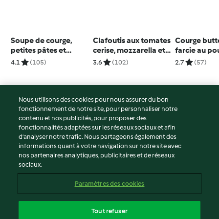
Soupe de courge,
Clafoutis aux tomates
Courge butt
petites pâtes et
cerise, mozzarella et
farcie au po
chorizo
basilic
4.1
(105)
3.6
(102)
2.7
(57)
Nous utilisons des cookies pour nous assurer du bon
fonctionnement de notre site, pour personnaliser notre
© Copyright 2026
contenu et nos publicités, pour proposer des
fonctionnalités adaptées sur les réseaux sociaux et afin
Conditions d'utilisation
d’analyser notre trafic. Nous partageons également des
Politique de confidentialité
informations quant à votre navigation sur notre site avec
Non-responsabilité
nos partenaires analytiques, publicitaires et de réseaux
sociaux.
Mentions légales
Cookies
Paramètres des cookies
Contenu du rapport
Résilier le contrat
Tout refuser
Déclaration d'accessibilité