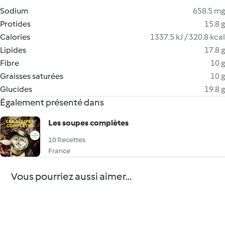
Sodium
658.5 mg
Protides
15.8 g
Calories
1337.5 kJ / 320.8 kcal
Lipides
17.8 g
Fibre
10 g
Graisses saturées
10 g
Glucides
19.8 g
Également présenté dans
Les soupes complètes
10 Recettes
France
Vous pourriez aussi aimer...