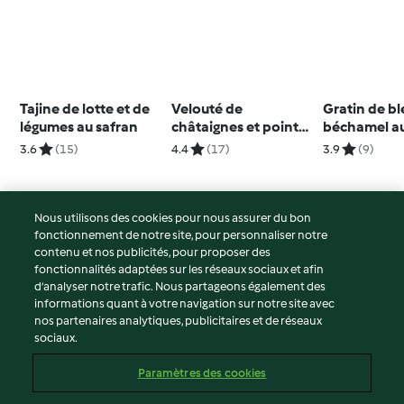
Tajine de lotte et de
Velouté de
Gratin de bl
légumes au safran
châtaignes et pointe
béchamel au
de Chartreuse
et cheddar
3.6
(15)
4.4
(17)
3.9
(9)
Nous utilisons des cookies pour nous assurer du bon
fonctionnement de notre site, pour personnaliser notre
© Copyright 2026
contenu et nos publicités, pour proposer des
fonctionnalités adaptées sur les réseaux sociaux et afin
Conditions d'utilisation
d’analyser notre trafic. Nous partageons également des
Politique de confidentialité
informations quant à votre navigation sur notre site avec
Non-responsabilité
nos partenaires analytiques, publicitaires et de réseaux
sociaux.
Mentions légales
Cookies
Paramètres des cookies
Contenu du rapport