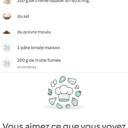
200 g de crème liquide 30-40% m.g.
du sel
du poivre moulu
1 pâte brisée maison
200 g de truite fumée
en lanières
Vous aimez ce que vous voyez