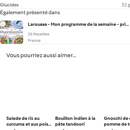
Glucides
32 g
Également présenté dans
Larousse - Mon programme de la semaine - printemps
25 Recettes
France
Vous pourriez aussi aimer...
Salade de riz au
Bouillon indien à la
Gnocchi de 
curcuma et aux pois
pâte tandoori
pomme de t
chiches
beurre de s