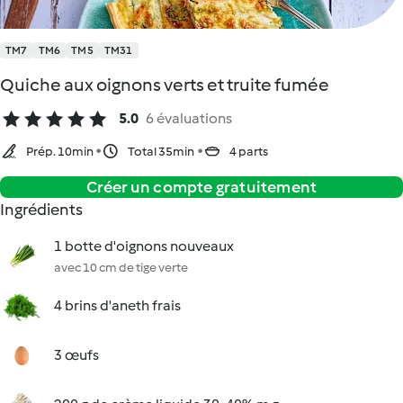
TM7
TM6
TM5
TM31
Quiche aux oignons verts et truite fumée
5.0
6 évaluations
Prép. 10min
Total 35min
4 parts
Créer un compte gratuitement
Ingrédients
1 botte d'oignons nouveaux
avec 10 cm de tige verte
4 brins d'aneth frais
3 œufs