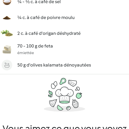
¼ - ½ c. à café de sel
¼ c. à café de poivre moulu
2 c. à café d'origan déshydraté
70 - 100 g de feta
émiettée
50 g d'olives kalamata dénoyautées
Vous aimez ce que vous voyez