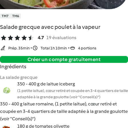
TM7
TM6
Salade grecque avec poulet à la vapeur
4.7
19 évaluations
Prép. 35min
Total 1h 10min
4 portions
Créer un compte gratuitement
Ingrédients
La salade grecque
350 - 400 g de laitue iceberg
(1 petite laitue), cœur retiré et coupée en 3-4 quartiers de taille
adaptée à la grande goulotte (voir "Conseil(s)")
350 - 400 g laitue romaine, (1 petite laitue), cœur retiré et
coupée en 3-4 quartiers de taille adaptée à la grande goulotte
(voir "Conseil(s)")
180 g de tomates olivette