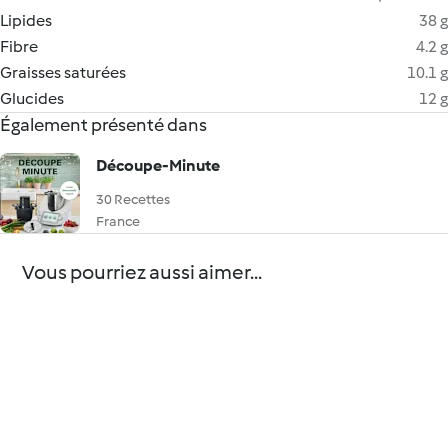
Lipides
38 g
Fibre
4.2 g
Graisses saturées
10.1 g
Glucides
12 g
Également présenté dans
Découpe-Minute
30 Recettes
France
Vous pourriez aussi aimer...