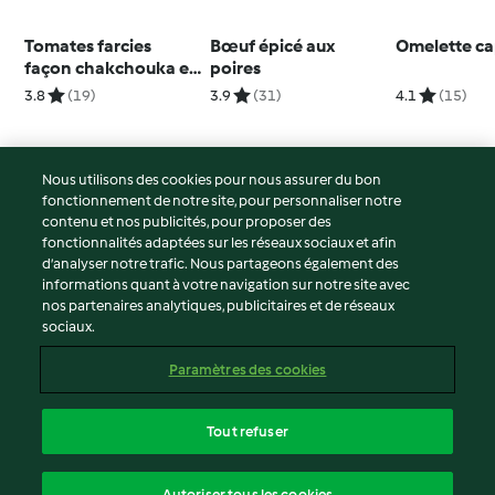
Tomates farcies
Bœuf épicé aux
Omelette ca
façon chakchouka et
poires
œufs pochés
3.8
(19)
3.9
(31)
4.1
(15)
Nous utilisons des cookies pour nous assurer du bon
fonctionnement de notre site, pour personnaliser notre
© Copyright 2026
contenu et nos publicités, pour proposer des
fonctionnalités adaptées sur les réseaux sociaux et afin
Conditions d'utilisation
d’analyser notre trafic. Nous partageons également des
Politique de confidentialité
informations quant à votre navigation sur notre site avec
Non-responsabilité
nos partenaires analytiques, publicitaires et de réseaux
sociaux.
Mentions légales
Cookies
Paramètres des cookies
Contenu du rapport
Résilier le contrat
Tout refuser
Déclaration d'accessibilité
français
Autoriser tous les cookies