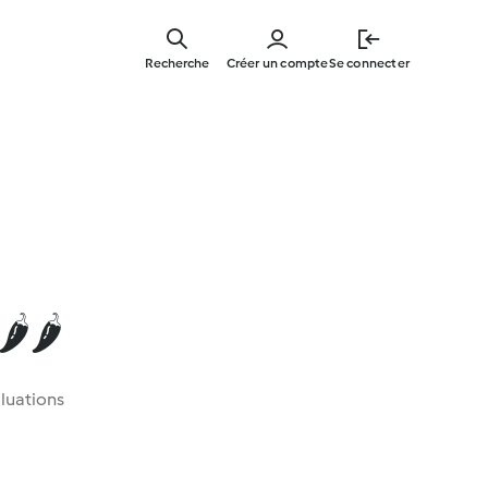
Skip
to
Recherche
Créer un compte
Se connecter
main
content
️🌶️
luations