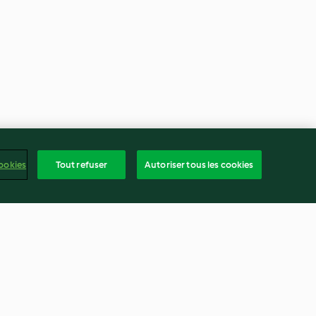
ookies
Tout refuser
Autoriser tous les cookies
se
Saumon et sauce aux petits
pois