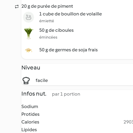
20 g de purée de piment
1 cube de bouillon de volaille
émietté
50 g de ciboules
émincées
50 g de germes de soja frais
Niveau
facile
Infos nut.
par 1 portion
Sodium
Protides
Calories
2903
Lipides