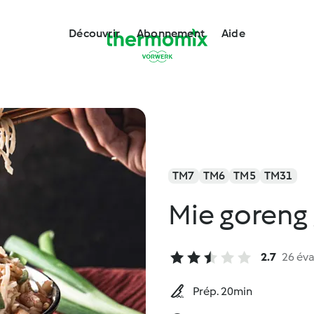
Découvrir
Abonnement
Aide
TM7
TM6
TM5
TM31
Mie goreng 🌶
2.7
26 éva
Prép. 20min