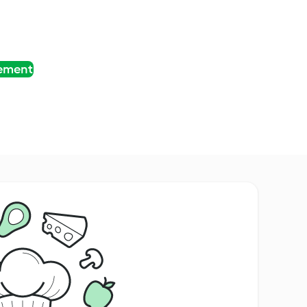
tement