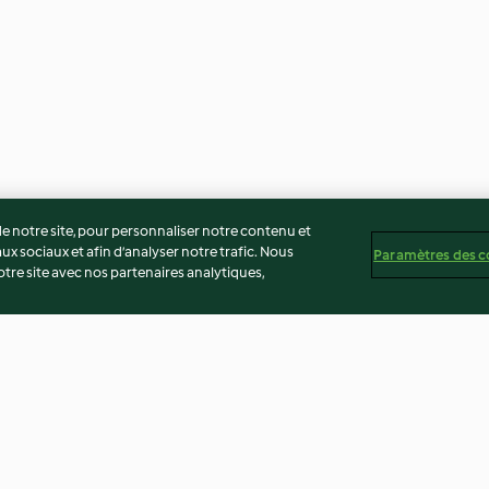
 notre site, pour personnaliser notre contenu et
ux sociaux et afin d’analyser notre trafic. Nous
Paramètres des c
re site avec nos partenaires analytiques,
çon
Bœuf épicé aux poires
Omelette capre
s pochés