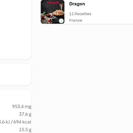
Dragon
11 Recettes
France
953.4 mg
37.6 g
.6 kJ / 694 kcal
15.5 g