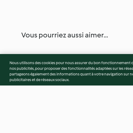
Vous pourriez aussi aimer...
Nous utilisons des cookies pour nous assurer du bon fonctionnement de
nos publicités, pour proposer des fonctionnalités adaptées sur les résea
partageons également des informations quant à votre navigation sur not
publicitaires et de réseaux sociaux.
Salade de bœuf et roquette
Tomates farcies fa
chakchouka et œuf