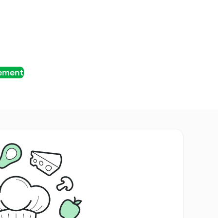
tement