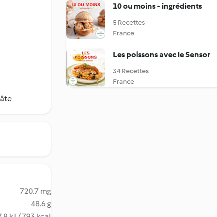
10 ou moins - ingrédients
5 Recettes
France
Les poissons avec le Sensor
34 Recettes
France
pâte
720.7 mg
48.6 g
.8 kJ / 793 kcal