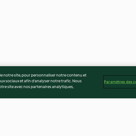
 notre site, pour personnaliser notre contenu et
ux sociaux et afin d’analyser notre trafic. Nous
Paramètres des c
re site avec nos partenaires analytiques,