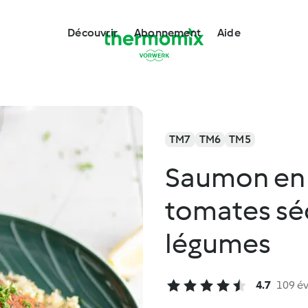
Découvrir
Abonnement
Aide
TM7
TM6
TM5
Saumon en 
tomates séc
légumes
4.7
109 év