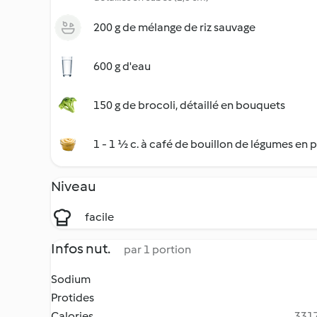
200 g de mélange de riz sauvage
600 g d'eau
150 g de brocoli, détaillé en bouquets
1 - 1 ½ c. à café de bouillon de légumes en 
Niveau
facile
Infos nut.
par 1 portion
Sodium
Protides
Calories
3317