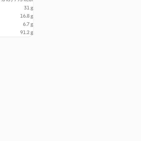
31 g
16.8 g
6.7 g
91.2 g