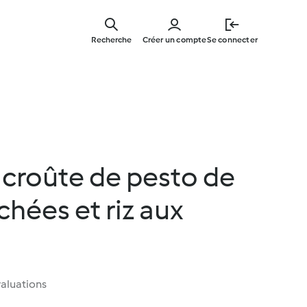
Skip
to
Recherche
Créer un compte
Se connecter
main
content
croûte de pesto de
hées et riz aux
aluations