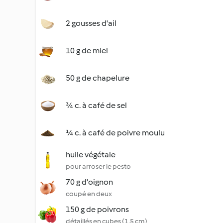
2 gousses d'ail
10 g de miel
50 g de chapelure
¾ c. à café de sel
¼ c. à café de poivre moulu
huile végétale
pour arroser le pesto
70 g d'oignon
coupé en deux
150 g de poivrons
détaillés en cubes (1,5 cm)