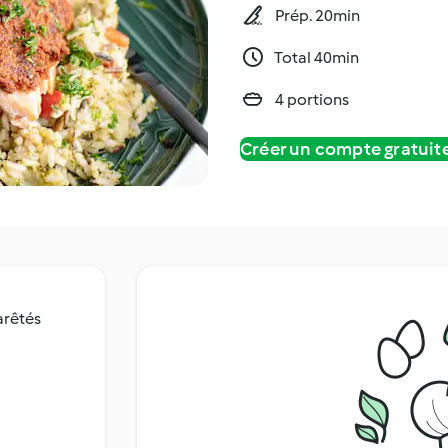
Prép. 20min
Total 40min
4 portions
Créer un compte gratui
arêtés