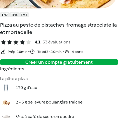
TM7
TM6
TM5
Pizza au pesto de pistaches, fromage stracciatella
et mortadelle
4.1
33 évaluations
Prép. 10min
Total 3h 10min
4 parts
Créer un compte gratuitement
Ingrédients
La pâte à pizza
120 g d'eau
2 - 3 g de levure boulangère fraîche
½ c. à café de sucre en poudre