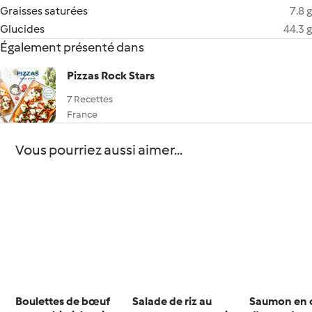
Graisses saturées
7.8 g
Glucides
44.3 g
Également présenté dans
Pizzas Rock Stars
7 Recettes
France
Vous pourriez aussi aimer...
Boulettes de bœuf
Salade de riz au
Saumon en 