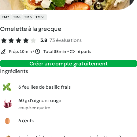
TM7
TM6
TM5
TM31
Omelette à la grecque
3.8
73 évaluations
Prép. 10min
Total 35min
6 parts
Créer un compte gratuitement
Ingrédients
6 feuilles de basilic frais
60 g d'oignon rouge
coupé en quatre
6 œufs