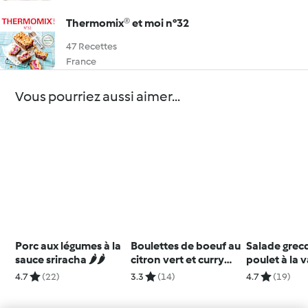
Thermomix® et moi n°32
47 Recettes
France
Vous pourriez aussi aimer...
Porc aux légumes à la
Boulettes de boeuf au
Salade grec
sauce sriracha 🌶️🌶️
citron vert et curry
poulet à la 
vert
4.7
(22)
3.3
(14)
4.7
(19)