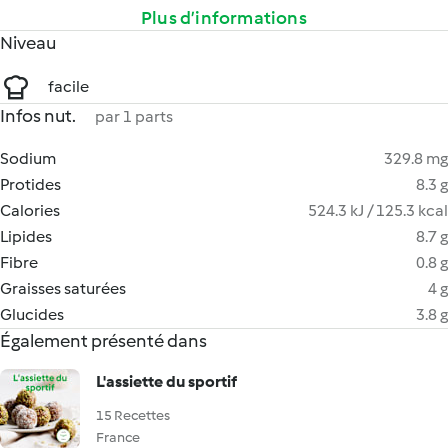
Plus d’informations
Niveau
facile
Infos nut.
par 1 parts
Sodium
329.8 mg
Protides
8.3 g
Calories
524.3 kJ / 125.3 kcal
Lipides
8.7 g
Fibre
0.8 g
Graisses saturées
4 g
Glucides
3.8 g
Également présenté dans
L'assiette du sportif
15 Recettes
France