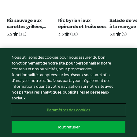
Riz sauvage aux
Riz byriani aux
Salade de v
carottes grillées,
épinards et fruits secs
à la mangue 
pesto à la pistache
papaye
3.2
(11)
3.3
(18)
5.0
(5)
Nous utilisons des cookies pour nous assurer du bon
fonctionnement de notre site, pour personnaliser notre
© Copyright 2026
contenu et nos publicités, pour proposer des
fonctionnalités adaptées sur les réseaux sociaux et afin
Conditions d'utilisation
d’analyser notre trafic. Nous partageons également des
Politique de confidentialité
informations quant à votre navigation sur notre site avec
Non-responsabilité
nos partenaires analytiques, publicitaires et de réseaux
sociaux.
Mentions légales
Cookies
Paramètres des cookies
Contenu du rapport
Résilier le contrat
Tout refuser
Déclaration d'accessibilité