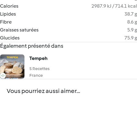
Calories
2987.9 kJ / 714.1 kcal
Lipides
38.7 g
Fibre
8.6 g
Graisses saturées
5.9 g
Glucides
75.9 g
Également présenté dans
Tempeh
5 Recettes
France
Vous pourriez aussi aimer...