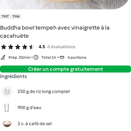
TM7
TM6
Buddha bowl tempeh avec vinaigrette à la
cacahuète
4.5
6 évaluations
Prép. 30min
Total 1h
4 portions
Créer un compte gratuitement
Ingrédients
250 g de riz long complet
900 g d'eau
2 c. à café de sel