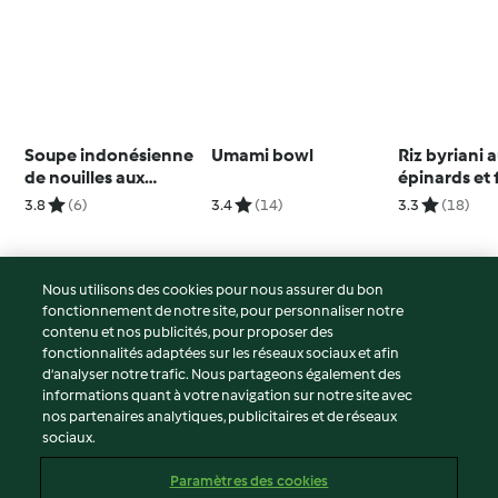
Soupe indonésienne
Umami bowl
Riz byriani 
de nouilles aux
épinards et f
boulettes de viande
3.8
(6)
3.4
(14)
3.3
(18)
(Mie Bakso)
Nous utilisons des cookies pour nous assurer du bon
fonctionnement de notre site, pour personnaliser notre
© Copyright 2026
contenu et nos publicités, pour proposer des
fonctionnalités adaptées sur les réseaux sociaux et afin
Conditions d'utilisation
d’analyser notre trafic. Nous partageons également des
Politique de confidentialité
informations quant à votre navigation sur notre site avec
Non-responsabilité
nos partenaires analytiques, publicitaires et de réseaux
sociaux.
Mentions légales
Cookies
Paramètres des cookies