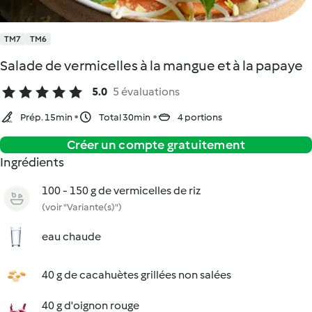
TM7
TM6
Salade de vermicelles à la mangue et à la papaye
5.0
5 évaluations
Prép. 15min
Total 30min
4 portions
Créer un compte gratuitement
Ingrédients
100 - 150 g de vermicelles de riz
(voir "Variante(s)")
eau chaude
40 g de cacahuètes grillées non salées
40 g d'oignon rouge