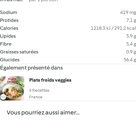
Sodium
419 mg
Protides
7.1 g
Calories
1218.3 kJ / 291.2 kcal
Lipides
5.9 g
Fibre
5.4 g
Graisses saturées
0.9 g
Glucides
56.4 g
Également présenté dans
Plats froids veggies
5 Recettes
France
Vous pourriez aussi aimer...