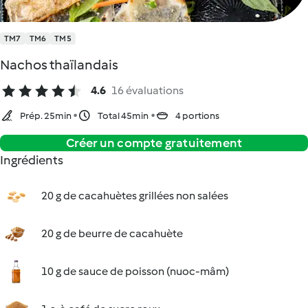
TM7
TM6
TM5
Nachos thaïlandais
4.6
16 évaluations
Prép. 25min
Total 45min
4 portions
Créer un compte gratuitement
Ingrédients
20 g de cacahuètes grillées non salées
20 g de beurre de cacahuète
10 g de sauce de poisson (nuoc-mâm)