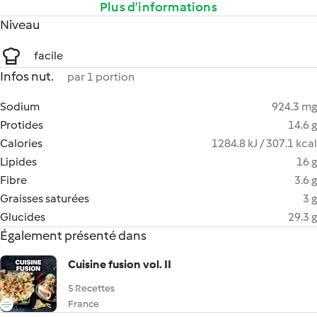
Plus d’informations
Niveau
facile
Infos nut.
par 1 portion
Sodium
924.3 mg
Protides
14.6 g
Calories
1284.8 kJ / 307.1 kcal
Lipides
16 g
Fibre
3.6 g
Graisses saturées
3 g
Glucides
29.3 g
Également présenté dans
Cuisine fusion vol. II
5 Recettes
France