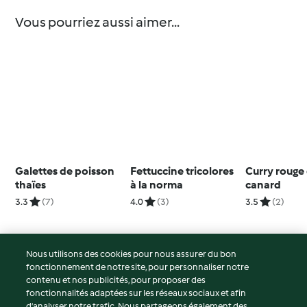
Vous pourriez aussi aimer...
Galettes de poisson
Fettuccine tricolores
Curry rouge
thaïes
à la norma
canard
3.3
(7)
4.0
(3)
3.5
(2)
Nous utilisons des cookies pour nous assurer du bon
fonctionnement de notre site, pour personnaliser notre
© Copyright 2026
contenu et nos publicités, pour proposer des
fonctionnalités adaptées sur les réseaux sociaux et afin
Conditions d'utilisation
d’analyser notre trafic. Nous partageons également des