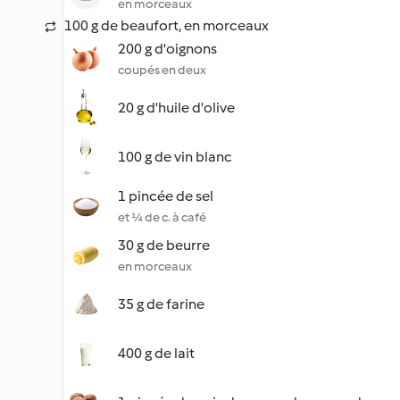
en morceaux
100 g de beaufort, en morceaux
200 g d'oignons
coupés en deux
20 g d'huile d'olive
100 g de vin blanc
1 pincée de sel
et ¼ de c. à café
30 g de beurre
en morceaux
35 g de farine
400 g de lait