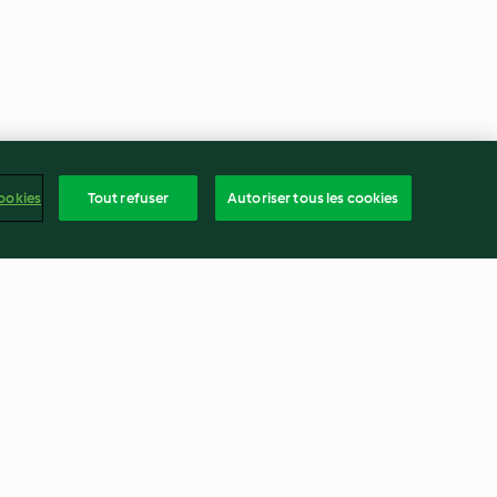
ookies
Tout refuser
Autoriser tous les cookies
eau et ses
Poireaux au jambon, béchamel
au curry
4.6
(95)