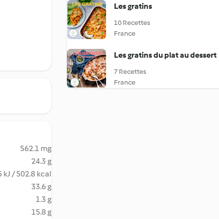
Les gratins
10 Recettes
France
Les gratins du plat au dessert
7 Recettes
France
562.1 mg
24.3 g
 kJ / 502.8 kcal
33.6 g
1.3 g
15.8 g