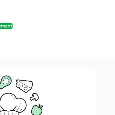
tement