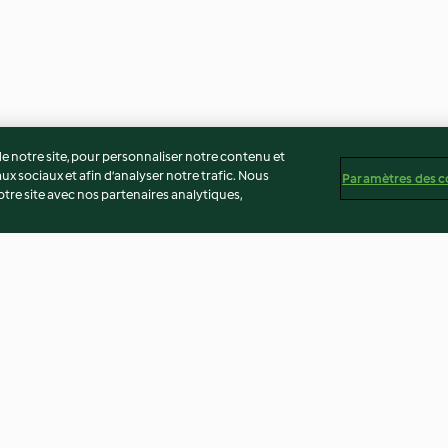
 notre site, pour personnaliser notre contenu et
ux sociaux et afin d’analyser notre trafic. Nous
Paramètres des c
re site avec nos partenaires analytiques,
 et lardons
Papillotes de cabillaud et
Blanquette de v
julienne de légumes
petits légumes
3.0
(2)
3.4
(50)