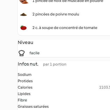
1 pincée de noix de muscade en poudre
2 pincées de poivre moulu
2 c. à soupe de concentré de tomate
Niveau
facile
Infos nut.
par 1 portion
Sodium
Protides
Calories
2103.5
Lipides
Fibre
Graisses saturées