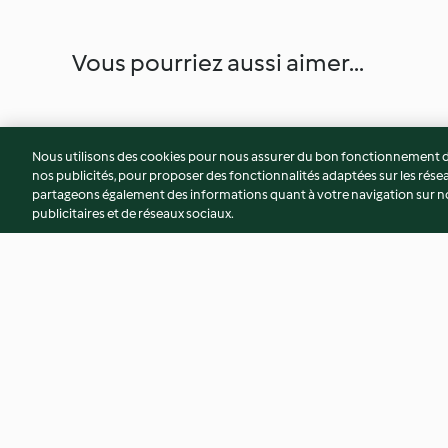
Vous pourriez aussi aimer...
Nous utilisons des cookies pour nous assurer du bon fonctionnement de
nos publicités, pour proposer des fonctionnalités adaptées sur les résea
partageons également des informations quant à votre navigation sur not
publicitaires et de réseaux sociaux.
Rosbif, sauce aux champignons
Petits flans brocoli
et au foie gras
4.8
(19)
4.7
(64)