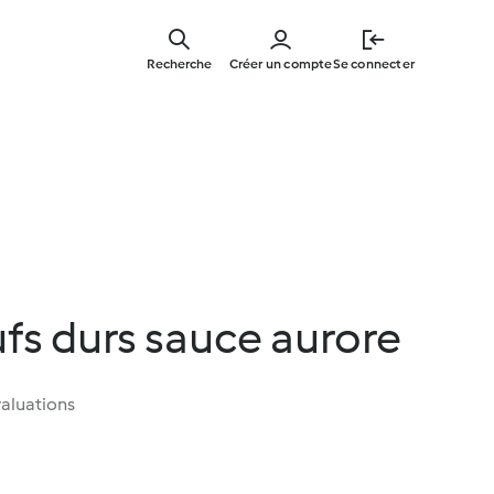
Skip
to
Recherche
Créer un compte
Se connecter
main
content
fs durs sauce aurore
aluations