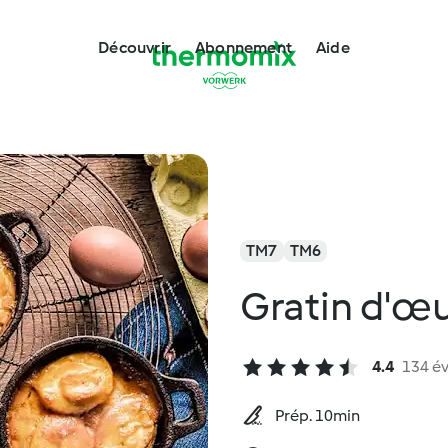
Découvrir
Abonnement
Aide
TM7
TM6
Gratin d'œu
4.4
134 év
Prép. 10min