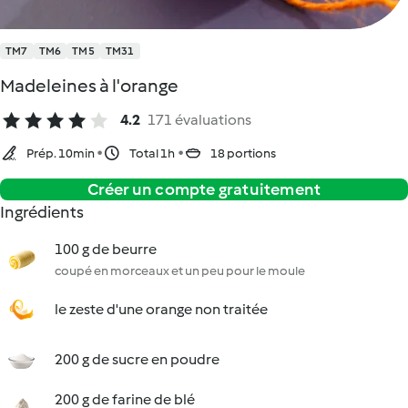
TM7
TM6
TM5
TM31
Madeleines à l'orange
4.2
171 évaluations
Prép. 10min
Total 1h
18 portions
Créer un compte gratuitement
Ingrédients
100 g de beurre
coupé en morceaux et un peu pour le moule
le zeste d'une orange non traitée
200 g de sucre en poudre
200 g de farine de blé