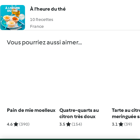
À l'heure du thé
10 Recettes
France
Vous pourriez aussi aimer...
Pain de mie moelleux
Quatre-quarts au
Tarte au cit
citron très doux
meringuée 
4.6
(390)
3.5
(154)
3.1
(39)