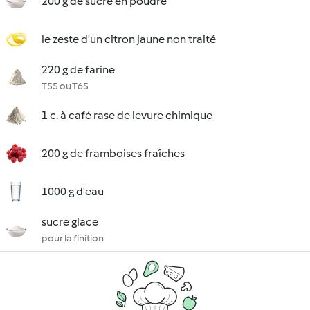
200 g de sucre en poudre
le zeste d'un citron jaune non traité
220 g de farine
T55 ou T65
1 c. à café rase de levure chimique
200 g de framboises fraîches
1000 g d'eau
sucre glace
pour la finition