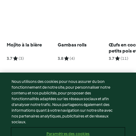
Mojito à la bière
Gambas rolls
Œufs en coc
petits pois 
3.7
(3)
3.8
(4)
3.7
(11)
Nous utilisons des cookies pour nous assurer du bon
fonctionnement de notre site, pour personnaliser notre
© Copyright 2026
contenu et nos publicités, pour proposer des
fonctionnalités adaptées sur les réseaux sociaux et afin
Conditions d'utilisation
d’analyser notre trafic. Nous partageons également des
Politique de confidentialité
informations quant à votre navigation sur notre site avec
Non-responsabilité
nos partenaires analytiques, publicitaires et de réseaux
sociaux.
Mentions légales
Cookies
Paramètres des cookies