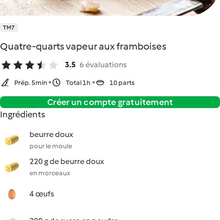
TM7
Quatre-quarts vapeur aux framboises
3.5
6 évaluations
Prép. 5min
Total 1h
10 parts
Créer un compte gratuitement
Ingrédients
beurre doux
pour le moule
220 g de beurre doux
en morceaux
4 œufs