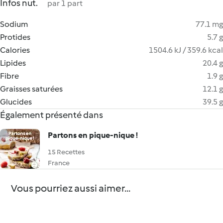
Infos nut.
par 1 part
Sodium
77.1 mg
Protides
5.7 g
Calories
1504.6 kJ / 359.6 kcal
Lipides
20.4 g
Fibre
1.9 g
Graisses saturées
12.1 g
Glucides
39.5 g
Également présenté dans
Partons en pique-nique !
15 Recettes
France
Vous pourriez aussi aimer...