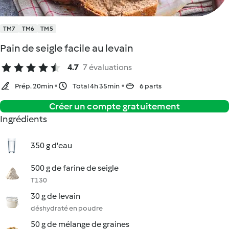
TM7
TM6
TM5
Pain de seigle facile au levain
4.7
7 évaluations
Prép. 20min
Total 4h 35min
6 parts
Créer un compte gratuitement
Ingrédients
350 g d'eau
500 g de farine de seigle
T130
30 g de levain
déshydraté en poudre
50 g de mélange de graines