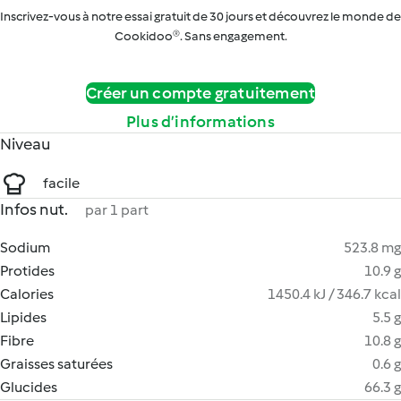
Inscrivez-vous à notre essai gratuit de 30 jours et découvrez le monde de
Cookidoo®. Sans engagement.
Créer un compte gratuitement
Plus d’informations
Niveau
facile
Infos nut.
par 1 part
Sodium
523.8 mg
Protides
10.9 g
Calories
1450.4 kJ / 346.7 kcal
Lipides
5.5 g
Fibre
10.8 g
Graisses saturées
0.6 g
Glucides
66.3 g