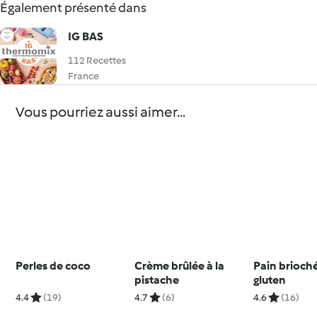
Également présenté dans
IG BAS
112 Recettes
France
Vous pourriez aussi aimer...
Perles de coco
Crème brûlée à la
Pain brioch
pistache
gluten
4.4
(19)
4.7
(6)
4.6
(16)