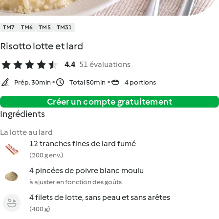
TM7
TM6
TM5
TM31
Risotto lotte et lard
4.4
51 évaluations
Prép. 30min
Total 50min
4 portions
Créer un compte gratuitement
Ingrédients
La lotte au lard
12 tranches fines de lard fumé
(200 g env.)
4 pincées de poivre blanc moulu
à ajuster en fonction des goûts
4 filets de lotte, sans peau et sans arêtes
(400 g)