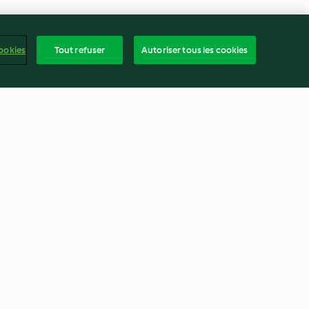
ookies
Tout refuser
Autoriser tous les cookies
mage
Gâteau du Vully
4.0
(48)