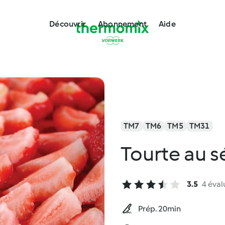
Découvrir
Abonnement
Aide
TM7
TM6
TM5
TM31
Tourte au sé
3.5
4 éval
Prép. 20min