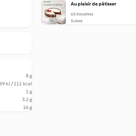
Au plaisir de pâtisser
65 Recettes
Suisse
8 g
69 kJ / 111 kcal
1 g
3.2 g
16 g