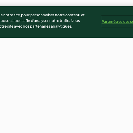
 notre site, pour personnaliser notre contenu et
ux sociaux et afin d’analyser notre trafic. Nous
Paramètres des c
re site avec nos partenaires analytiques,
Sbrinz râpé
Spätzlis au fro
3.0
(1)
4.5
(15)