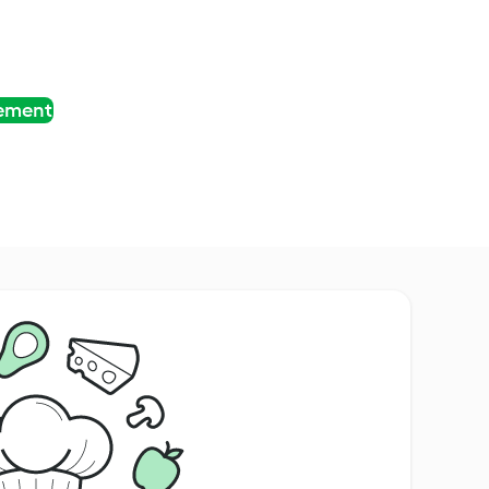
tement