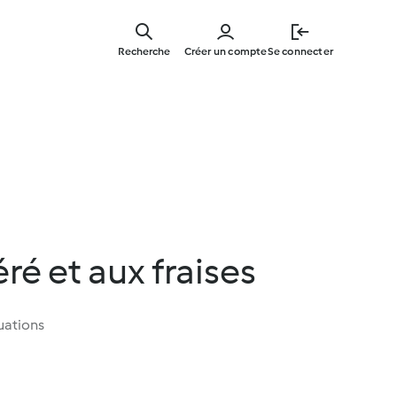
Skip
to
Recherche
Créer un compte
Se connecter
main
content
ré et aux fraises
uations