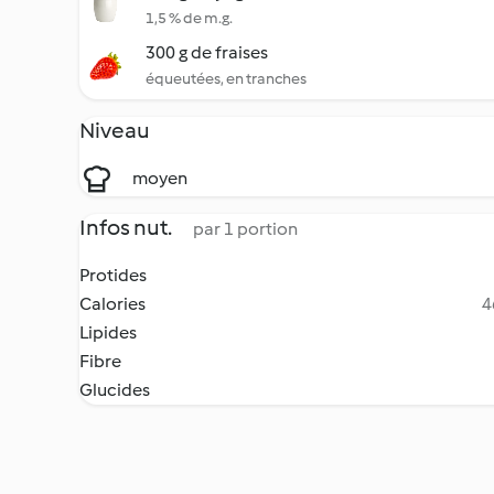
1,5 % de m.g.
300 g de fraises
équeutées, en tranches
Niveau
moyen
Infos nut.
par 1 portion
Protides
Calories
4
Lipides
Fibre
Glucides