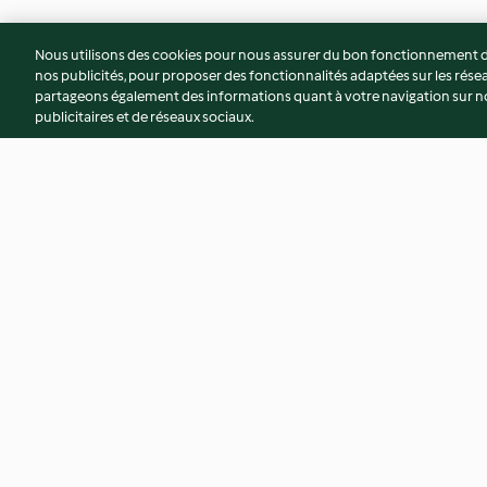
Nous utilisons des cookies pour nous assurer du bon fonctionnement de
nos publicités, pour proposer des fonctionnalités adaptées sur les résea
partageons également des informations quant à votre navigation sur not
publicitaires et de réseaux sociaux.
Pain vaudois à la croix
Nœud au lard
3.7
(3)
4.8
(18)
© Copyright 2026