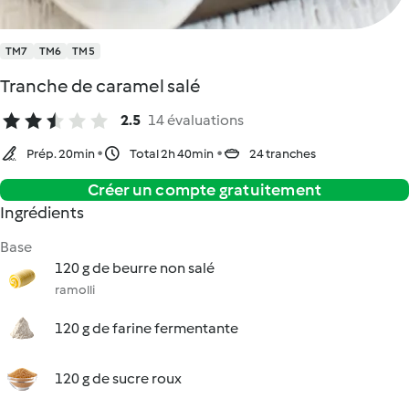
TM7
TM6
TM5
Tranche de caramel salé
2.5
14 évaluations
Prép. 20min
Total 2h 40min
24 tranches
Créer un compte gratuitement
Ingrédients
Base
120 g de beurre non salé
ramolli
120 g de farine fermentante
120 g de sucre roux