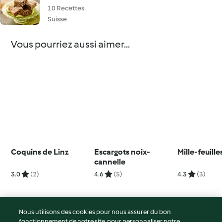
10 Recettes
Suisse
Vous pourriez aussi aimer...
Coquins de Linz
Escargots noix-
Mille-feuille
cannelle
3.0
(2)
4.6
(5)
4.3
(3)
Nous utilisons des cookies pour nous assurer du bon
fonctionnement de notre site, pour personnaliser notre