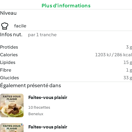
Plus d’informations
Niveau
facile
Infos nut.
par 1 tranche
Protides
3 g
Calories
1203 kJ / 286 kcal
Lipides
15 g
Fibre
1 g
Glucides
33 g
Également présenté dans
Faites-vous plaisir
10 Recettes
Benelux
Faites-vous plaisir